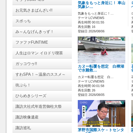
気象をもっと身近に！ 車山
気象レ…
お元気さまばんざい!!
気象をもっと身近に！…
テーマ LCVNEWS
スポっち
再生時間 00:01:55
再生回数 16
み～んなげんきっず！
登録日 2026/08/06
ファファFUNTIME
人生はロマン イロドリ喫茶
ガッコウゥ!!
カヌー転覆を想定 白樺湖
で水難救…
すわSPA！～温泉のススメ～
カヌー転覆を想定 白…
テーマ LCVNEWS
街ぶら！
再生時間 00:01:58
再生回数 26
登録日 2026/08/05
ひらめきシリーズ
諏訪大社式年造営御柱大祭
諏訪映像遺産
諏訪巡礼
茅野市国際スケ－トセンタ