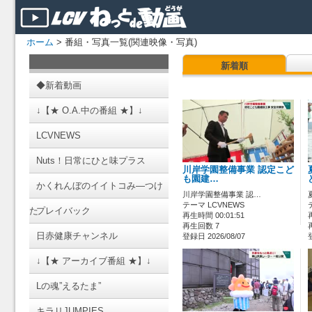
ホーム
> 番組・写真一覧(関連映像・写真)
新着順
◆新着動画
↓【★ O.A.中の番組 ★】↓
LCVNEWS
Nuts！日常にひと味プラス
川岸学園整備事業 認定こど
も園建…
かくれんぼのイイトコみ―つけ
川岸学園整備事業 認…
テーマ LCVNEWS
た
プレイバック
再生時間 00:01:51
再生回数 7
日赤健康チャンネル
登録日 2026/08/07
↓【★ アーカイブ番組 ★】↓
Lの魂”えるたま”
キラリJUMPIES