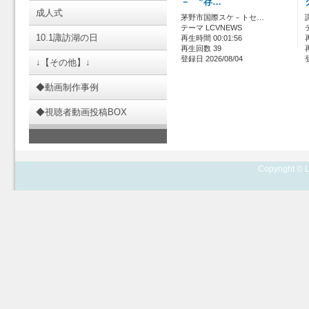
－ “存…
成人式
茅野市国際スケ－トセ…
テーマ LCVNEWS
10.1諏訪湖の日
再生時間 00:01:56
再生回数 39
登録日 2026/08/04
↓【その他】↓
◆動画制作事例
◆視聴者動画投稿BOX
Copyright © L