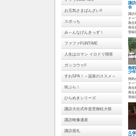
諏訪
会 
お元気さまばんざい!!
諏訪
テーマ
スポっち
再生時
再生回
み～んなげんきっず！
登録日 
ファファFUNTIME
人生はロマン イロドリ喫茶
ガッコウゥ!!
熱戦
少年
すわSPA！～温泉のススメ～
熱戦
テーマ
街ぶら！
再生時
再生
登録日 
ひらめきシリーズ
諏訪大社式年造営御柱大祭
諏訪映像遺産
諏訪巡礼
久保