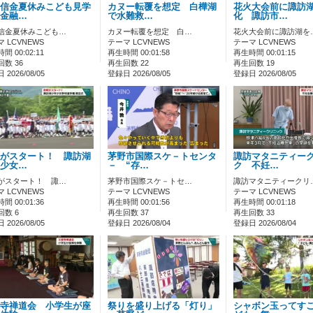
信金夏休みこども見学
カヌー転覆を想定 白樺湖
花火大会前に諏訪
金融…
で水難救…
化 諏訪市…
信金夏休みこども…
カヌー転覆を想定 白…
花火大会前に諏訪湖を
 LCVNEWS
テーマ LCVNEWS
テーマ LCVNEWS
間 00:02:11
再生時間 00:01:58
再生時間 00:01:15
数 36
再生回数 22
再生回数 19
2026/08/05
登録日 2026/08/05
登録日 2026/08/05
がスタート！ 諏訪湖
茅野市国際スケ－トセンタ
諏訪マタニティー
少女…
－ “存…
ク 不妊…
がスタート！ 諏…
茅野市国際スケ－トセ…
諏訪マタニティークリ
 LCVNEWS
テーマ LCVNEWS
テーマ LCVNEWS
間 00:01:36
再生時間 00:01:56
再生時間 00:01:18
回数 6
再生回数 37
再生回数 33
2026/08/05
登録日 2026/08/04
登録日 2026/08/04
寺禅道会 小学生が座
祭りを盛り上げる「灯り」
シャボン玉ってす