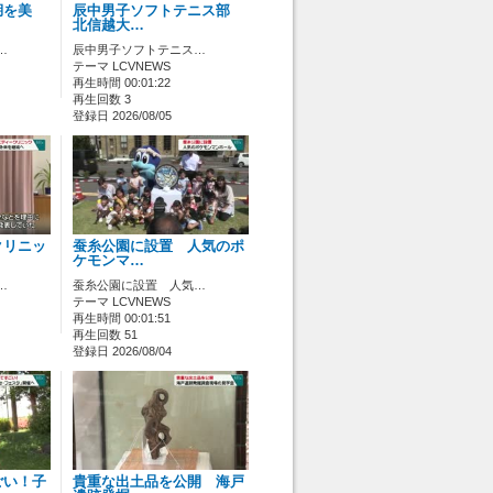
湖を美
辰中男子ソフトテニス部
北信越大…
…
辰中男子ソフトテニス…
テーマ LCVNEWS
再生時間 00:01:22
再生回数 3
登録日 2026/08/05
クリニッ
蚕糸公園に設置 人気のポ
ケモンマ…
…
蚕糸公園に設置 人気…
テーマ LCVNEWS
再生時間 00:01:51
再生回数 51
登録日 2026/08/04
ごい！子
貴重な出土品を公開 海戸