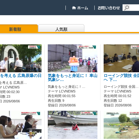
新着順
人気順
を考える 広島原爆の日
気象をもっと身近に！ 車山
ローイング競技 全
気象レ…
へ 下…
を考える 広島原…
気象をもっと身近に！…
ローイング競技 全国…
 LCVNEWS
テーマ LCVNEWS
テーマ LCVNEWS
間 00:02:30
再生時間 00:01:55
再生時間 00:01:52
数 23
再生回数 9
再生回数 12
2026/08/06
登録日 2026/08/06
登録日 2026/08/06