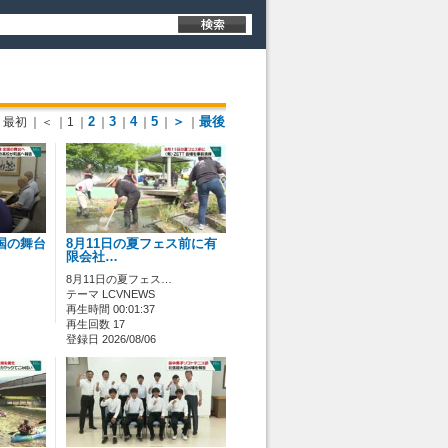
2
3
4
5
＞
最後
最初
｜＜
｜1
｜
｜
｜
｜
｜
｜
国の舞台
8月11日の夏フェス前に有
限会社…
8月11日の夏フェス…
テーマ LCVNEWS
再生時間 00:01:37
再生回数 17
登録日 2026/08/06