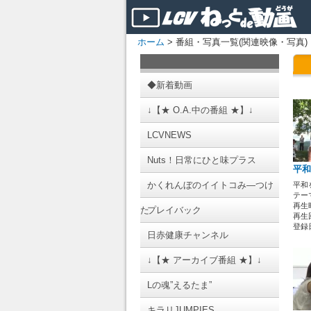
ホーム
> 番組・写真一覧(関連映像・写真)
◆新着動画
↓【★ O.A.中の番組 ★】↓
LCVNEWS
Nuts！日常にひと味プラス
平和
かくれんぼのイイトコみ―つけ
平和
テーマ
再生時
た
プレイバック
再生回
登録日 
日赤健康チャンネル
↓【★ アーカイブ番組 ★】↓
Lの魂”えるたま”
キラリJUMPIES