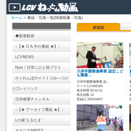
ホーム
> 番組・写真一覧(関連映像・写真)
新着順
◆新着動画
↓【★ O.A.中の番組 ★】↓
LCVNEWS
Nuts！日常にひと味プラス
川岸学園整備事業 認定こど
も園建…
かくれんぼのイイトコみ―つけ
川岸学園整備事業 認…
テーマ LCVNEWS
た
プレイバック
再生時間 00:01:51
再生回数 10
日赤健康チャンネル
登録日 2026/08/07
↓【★ アーカイブ番組 ★】↓
Lの魂”えるたま”
キラリJUMPIES