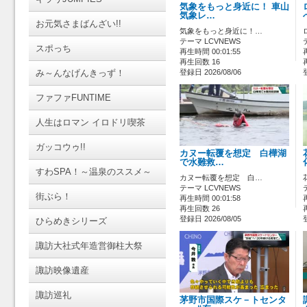
気象をもっと身近に！ 車山
気象レ…
お元気さまばんざい!!
気象をもっと身近に！…
テーマ LCVNEWS
スポっち
再生時間 00:01:55
再生回数 16
み～んなげんきっず！
登録日 2026/08/06
ファファFUNTIME
人生はロマン イロドリ喫茶
ガッコウゥ!!
カヌー転覆を想定 白樺湖
で水難救…
すわSPA！～温泉のススメ～
カヌー転覆を想定 白…
テーマ LCVNEWS
街ぶら！
再生時間 00:01:58
再生回数 26
登録日 2026/08/05
ひらめきシリーズ
諏訪大社式年造営御柱大祭
諏訪映像遺産
諏訪巡礼
茅野市国際スケ－トセンタ