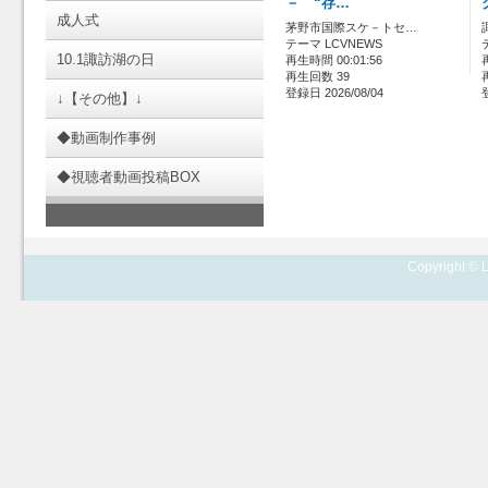
－ “存…
成人式
茅野市国際スケ－トセ…
テーマ LCVNEWS
10.1諏訪湖の日
再生時間 00:01:56
再生回数 39
登録日 2026/08/04
↓【その他】↓
◆動画制作事例
◆視聴者動画投稿BOX
Copyright © L