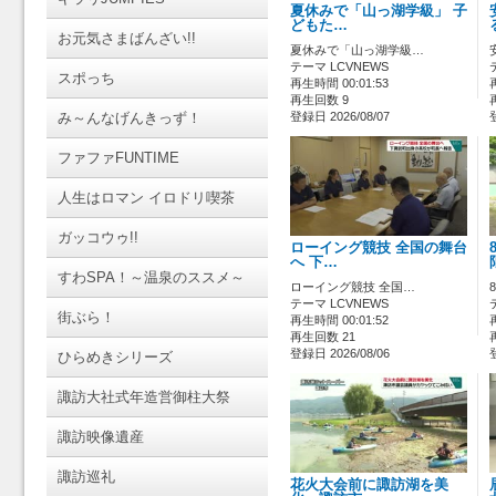
夏休みで「山っ湖学級」 子
どもた…
お元気さまばんざい!!
夏休みで「山っ湖学級…
テーマ LCVNEWS
スポっち
再生時間 00:01:53
再生回数 9
み～んなげんきっず！
登録日 2026/08/07
ファファFUNTIME
人生はロマン イロドリ喫茶
ガッコウゥ!!
ローイング競技 全国の舞台
へ 下…
すわSPA！～温泉のススメ～
ローイング競技 全国…
テーマ LCVNEWS
街ぶら！
再生時間 00:01:52
再生回数 21
登録日 2026/08/06
ひらめきシリーズ
諏訪大社式年造営御柱大祭
諏訪映像遺産
諏訪巡礼
花火大会前に諏訪湖を美