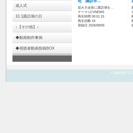
化 諏訪市…
成人式
花火大会前に諏訪湖を…
テーマ LCVNEWS
10.1諏訪湖の日
再生時間 00:01:15
再生回数 19
登録日 2026/08/05
↓【その他】↓
◆動画制作事例
◆視聴者動画投稿BOX
Copyright © L