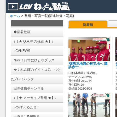
ホーム
> 番組・写真一覧(関連映像・写真)
新着順
◆新着動画
↓【★ O.A.中の番組 ★】↓
LCVNEWS
Nuts！日常にひと味プラス
R8熊本地震の被災地へ 諏
訪赤十…
かくれんぼのイイトコみ―つけ
R8熊本地震の被災地…
テーマ LCVNEWS
た
プレイバック
再生時間 00:01:44
再生回数 20
日赤健康チャンネル
登録日 2026/08/08
↓【★ アーカイブ番組 ★】↓
Lの魂”えるたま”
キラリJUMPIES