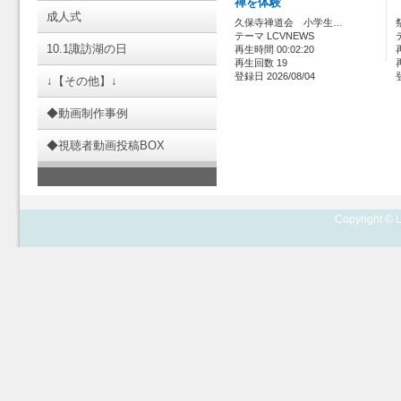
禅を体験
成人式
久保寺禅道会 小学生…
テーマ LCVNEWS
10.1諏訪湖の日
再生時間 00:02:20
再生回数 19
登録日 2026/08/04
↓【その他】↓
◆動画制作事例
◆視聴者動画投稿BOX
Copyright © L