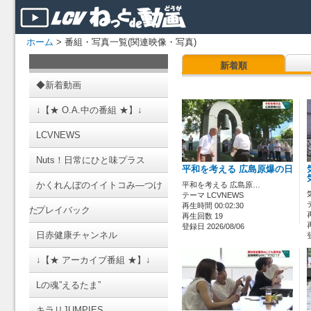
ホーム
> 番組・写真一覧(関連映像・写真)
新着順
◆新着動画
↓【★ O.A.中の番組 ★】↓
LCVNEWS
Nuts！日常にひと味プラス
平和を考える 広島原爆の日
かくれんぼのイイトコみ―つけ
平和を考える 広島原…
テーマ LCVNEWS
再生時間 00:02:30
た
プレイバック
再生回数 19
登録日 2026/08/06
日赤健康チャンネル
↓【★ アーカイブ番組 ★】↓
Lの魂”えるたま”
キラリJUMPIES