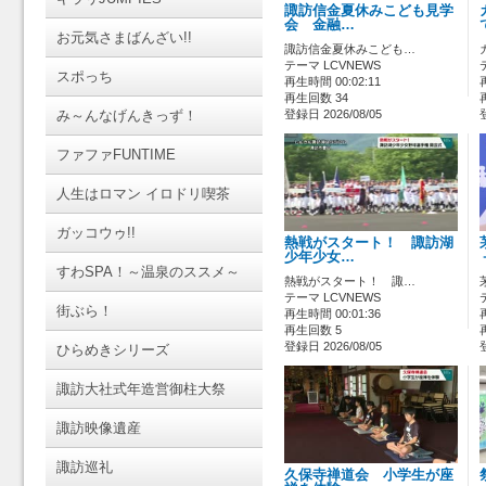
諏訪信金夏休みこども見学
会 金融…
お元気さまばんざい!!
諏訪信金夏休みこども…
テーマ LCVNEWS
スポっち
再生時間 00:02:11
再生回数 34
み～んなげんきっず！
登録日 2026/08/05
ファファFUNTIME
人生はロマン イロドリ喫茶
ガッコウゥ!!
熱戦がスタート！ 諏訪湖
少年少女…
すわSPA！～温泉のススメ～
熱戦がスタート！ 諏…
テーマ LCVNEWS
街ぶら！
再生時間 00:01:36
再生回数 5
登録日 2026/08/05
ひらめきシリーズ
諏訪大社式年造営御柱大祭
諏訪映像遺産
諏訪巡礼
久保寺禅道会 小学生が座