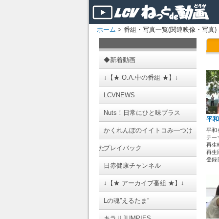
ホーム
> 番組・写真一覧(関連映像・写真)
◆新着動画
↓【★ O.A.中の番組 ★】↓
LCVNEWS
Nuts！日常にひと味プラス
平和
かくれんぼのイイトコみ―つけ
平和
テーマ
再生時
た
プレイバック
再生回
登録日 
日赤健康チャンネル
↓【★ アーカイブ番組 ★】↓
Lの魂”えるたま”
キラリJUMPIES