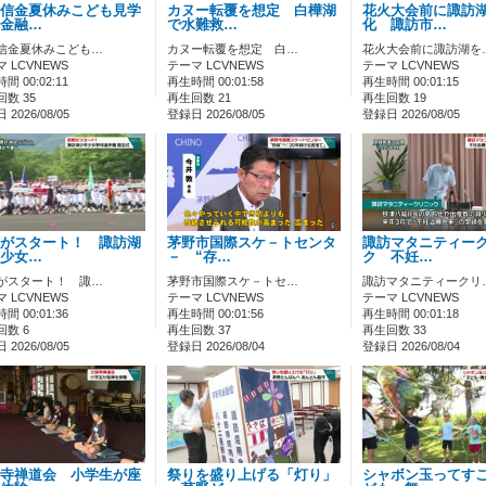
信金夏休みこども見学
カヌー転覆を想定 白樺湖
花火大会前に諏訪
金融…
で水難救…
化 諏訪市…
信金夏休みこども…
カヌー転覆を想定 白…
花火大会前に諏訪湖を
 LCVNEWS
テーマ LCVNEWS
テーマ LCVNEWS
間 00:02:11
再生時間 00:01:58
再生時間 00:01:15
数 35
再生回数 21
再生回数 19
2026/08/05
登録日 2026/08/05
登録日 2026/08/05
がスタート！ 諏訪湖
茅野市国際スケ－トセンタ
諏訪マタニティー
少女…
－ “存…
ク 不妊…
がスタート！ 諏…
茅野市国際スケ－トセ…
諏訪マタニティークリ
 LCVNEWS
テーマ LCVNEWS
テーマ LCVNEWS
間 00:01:36
再生時間 00:01:56
再生時間 00:01:18
回数 6
再生回数 37
再生回数 33
2026/08/05
登録日 2026/08/04
登録日 2026/08/04
寺禅道会 小学生が座
祭りを盛り上げる「灯り」
シャボン玉ってす