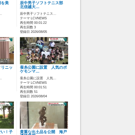
湖を美
辰中男子ソフトテニス部
北信越大…
…
辰中男子ソフトテニス…
テーマ LCVNEWS
再生時間 00:01:22
再生回数 3
登録日 2026/08/05
クリニッ
蚕糸公園に設置 人気のポ
ケモンマ…
…
蚕糸公園に設置 人気…
テーマ LCVNEWS
再生時間 00:01:51
再生回数 51
登録日 2026/08/04
ごい！子
貴重な出土品を公開 海戸