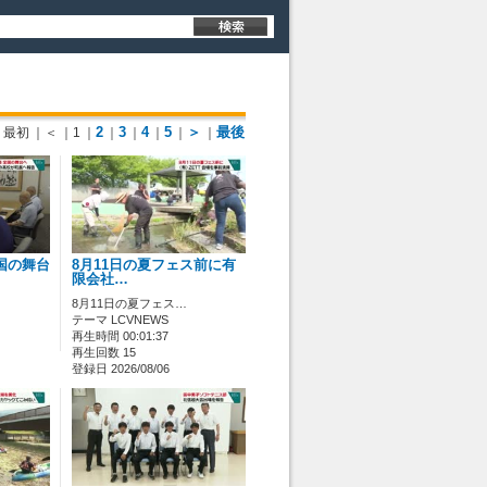
2
3
4
5
＞
最後
最初
｜＜
｜1
｜
｜
｜
｜
｜
｜
国の舞台
8月11日の夏フェス前に有
限会社…
8月11日の夏フェス…
テーマ LCVNEWS
再生時間 00:01:37
再生回数 15
登録日 2026/08/06