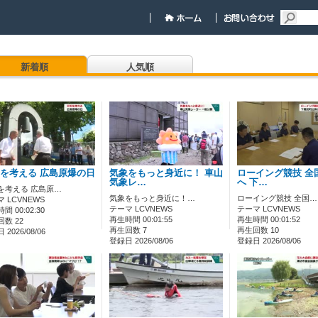
新着順
人気順
を考える 広島原爆の日
気象をもっと身近に！ 車山
ローイング競技 全
気象レ…
へ 下…
を考える 広島原…
気象をもっと身近に！…
ローイング競技 全国…
 LCVNEWS
テーマ LCVNEWS
テーマ LCVNEWS
間 00:02:30
再生時間 00:01:55
再生時間 00:01:52
数 22
再生回数 7
再生回数 10
2026/08/06
登録日 2026/08/06
登録日 2026/08/06