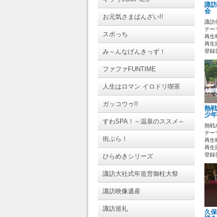
諏訪
会 
お元気さまばんざい!!
諏訪
テーマ
スポっち
再生時
再生回
み～んなげんきっず！
登録日 
ファファFUNTIME
人生はロマン イロドリ喫茶
ガッコウゥ!!
熱戦
少年
すわSPA！～温泉のススメ～
熱戦
テーマ
街ぶら！
再生時
再生
登録日 
ひらめきシリーズ
諏訪大社式年造営御柱大祭
諏訪映像遺産
諏訪巡礼
久保