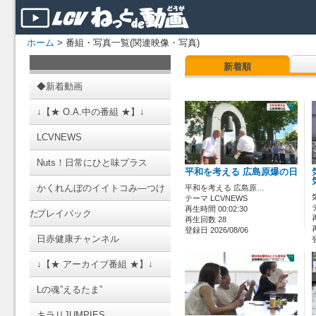
ホーム
> 番組・写真一覧(関連映像・写真)
新着順
◆新着動画
↓【★ O.A.中の番組 ★】↓
LCVNEWS
Nuts！日常にひと味プラス
平和を考える 広島原爆の日
かくれんぼのイイトコみ―つけ
平和を考える 広島原…
テーマ LCVNEWS
再生時間 00:02:30
た
プレイバック
再生回数 28
登録日 2026/08/06
日赤健康チャンネル
↓【★ アーカイブ番組 ★】↓
Lの魂”えるたま”
キラリJUMPIES