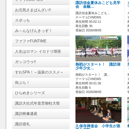
諏訪信金夏休みこども見学
会 金融…
お元気さまばんざい!!
諏訪信金夏休みこども…
テーマ LCVNEWS
スポっち
再生時間 00:02:11
再生回数 36
み～んなげんきっず！
登録日 2026/08/05
ファファFUNTIME
人生はロマン イロドリ喫茶
ガッコウゥ!!
熱戦がスタート！ 諏訪湖
少年少女…
すわSPA！～温泉のススメ～
熱戦がスタート！ 諏…
テーマ LCVNEWS
街ぶら！
再生時間 00:01:36
再生回数 6
登録日 2026/08/05
ひらめきシリーズ
諏訪大社式年造営御柱大祭
諏訪映像遺産
諏訪巡礼
久保寺禅道会 小学生が座