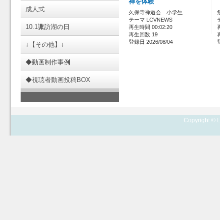
禅を体験
成人式
久保寺禅道会 小学生…
テーマ LCVNEWS
10.1諏訪湖の日
再生時間 00:02:20
再生回数 19
登録日 2026/08/04
↓【その他】↓
◆動画制作事例
◆視聴者動画投稿BOX
Copyright © L