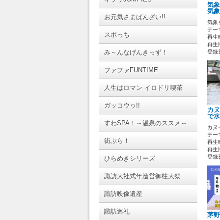
気象
気象
お元気さまばんざい!!
気象
テーマ
スポっち
再生時
再生回
み～んなげんきっず！
登録日 
ファファFUNTIME
人生はロマン イロドリ喫茶
ガッコウゥ!!
カヌ
で水
すわSPA！～温泉のススメ～
カヌ
テーマ
街ぶら！
再生時
再生回
登録日 
ひらめきシリーズ
諏訪大社式年造営御柱大祭
諏訪映像遺産
諏訪巡礼
茅野