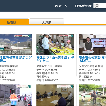
新着順
人気順
学園整備事業 認定こど
夏休みで「山っ湖学級」 子
安全安心知恵袋 夏
建…
どもた…
る防犯…
学園整備事業 認…
夏休みで「山っ湖学級…
安全安心知恵袋 夏場…
 LCVNEWS
テーマ LCVNEWS
テーマ LCVNEWS
間 00:01:51
再生時間 00:01:53
再生時間 00:04:17
回数 0
再生回数 0
再生回数 0
2026/08/07
登録日 2026/08/07
登録日 2026/08/07