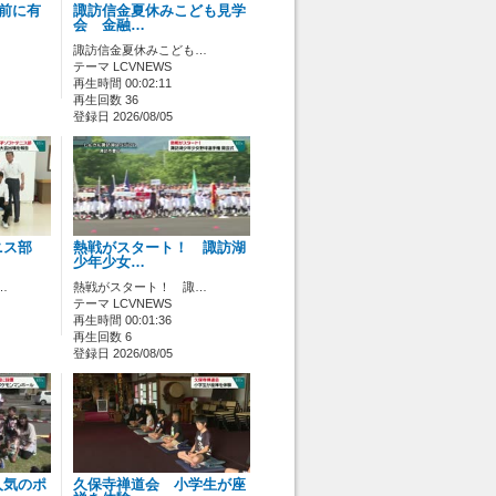
ス前に有
諏訪信金夏休みこども見学
会 金融…
諏訪信金夏休みこども…
テーマ LCVNEWS
再生時間 00:02:11
再生回数 36
登録日 2026/08/05
ニス部
熱戦がスタート！ 諏訪湖
少年少女…
…
熱戦がスタート！ 諏…
テーマ LCVNEWS
再生時間 00:01:36
再生回数 6
登録日 2026/08/05
人気のポ
久保寺禅道会 小学生が座