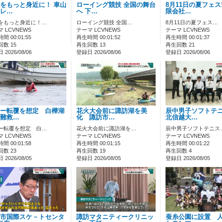
をもっと身近に！ 車山
ローイング競技 全国の舞台
8月11日の夏フェ
レ…
へ 下…
限会社…
をもっと身近に！…
ローイング競技 全国…
8月11日の夏フェス…
 LCVNEWS
テーマ LCVNEWS
テーマ LCVNEWS
間 00:01:55
再生時間 00:01:52
再生時間 00:01:37
数 15
再生回数 13
再生回数 21
2026/08/06
登録日 2026/08/06
登録日 2026/08/06
ー転覆を想定 白樺湖
花火大会前に諏訪湖を美
辰中男子ソフトテ
難救…
化 諏訪市…
北信越大…
ー転覆を想定 白…
花火大会前に諏訪湖を…
辰中男子ソフトテニス
 LCVNEWS
テーマ LCVNEWS
テーマ LCVNEWS
間 00:01:58
再生時間 00:01:15
再生時間 00:01:22
数 23
再生回数 19
再生回数 4
2026/08/05
登録日 2026/08/05
登録日 2026/08/05
市国際スケ－トセンタ
諏訪マタニティークリニッ
蚕糸公園に設置 