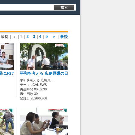
2
3
4
5
＞
最後
最初
｜＜
｜1
｜
｜
｜
｜
｜
｜
場におけ
平和を考える 広島原爆の日
平和を考える 広島原…
テーマ LCVNEWS
再生時間 00:02:30
再生回数 30
登録日 2026/08/06