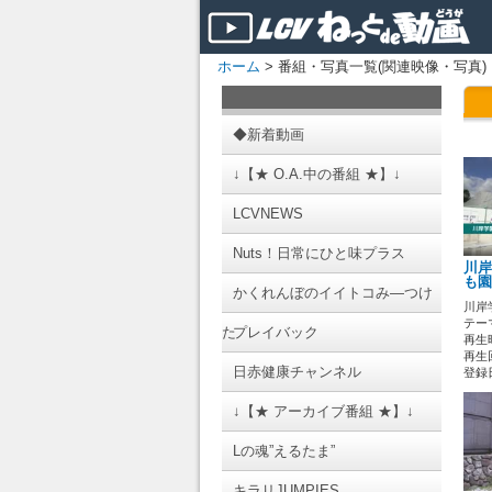
ホーム
> 番組・写真一覧(関連映像・写真)
◆新着動画
↓【★ O.A.中の番組 ★】↓
LCVNEWS
Nuts！日常にひと味プラス
川岸
も園
かくれんぼのイイトコみ―つけ
川岸
テーマ
た
プレイバック
再生時
再生
日赤健康チャンネル
登録日 
↓【★ アーカイブ番組 ★】↓
Lの魂”えるたま”
キラリJUMPIES