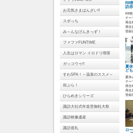
R8
訪赤
お元気さまばんざい!!
R8
テーマ
スポっち
再生時
再生回
み～んなげんきっず！
登録日 
ファファFUNTIME
人生はロマン イロドリ喫茶
ガッコウゥ!!
夏休
ども
すわSPA！～温泉のススメ～
夏休
テーマ
街ぶら！
再生時
再生
登録日 
ひらめきシリーズ
諏訪大社式年造営御柱大祭
諏訪映像遺産
諏訪巡礼
ロー