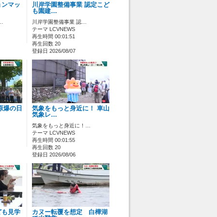
ョンマッ
川岸学園整備事業 認定こど
も園建…
…
川岸学園整備事業 認…
テーマ LCVNEWS
再生時間 00:01:51
再生回数 20
登録日 2026/08/07
原爆の日
気象をもっと身近に！ 車山
気象レ…
気象をもっと身近に！…
テーマ LCVNEWS
再生時間 00:01:55
再生回数 20
登録日 2026/08/06
ども見学
カヌー転覆を想定 白樺湖