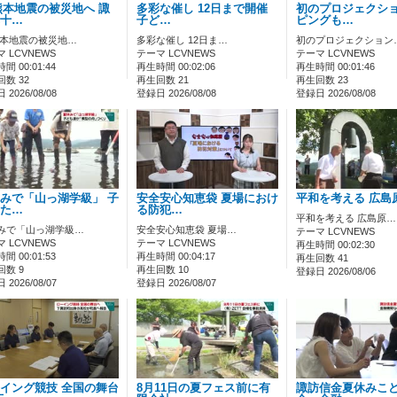
熊本地震の被災地へ 諏
多彩な催し 12日まで開催
初のプロジェクシ
十…
子ど…
ピングも…
熊本地震の被災地…
多彩な催し 12日ま…
初のプロジェクション
 LCVNEWS
テーマ LCVNEWS
テーマ LCVNEWS
間 00:01:44
再生時間 00:02:06
再生時間 00:01:46
数 32
再生回数 21
再生回数 23
2026/08/08
登録日 2026/08/08
登録日 2026/08/08
みで「山っ湖学級」 子
安全安心知恵袋 夏場におけ
平和を考える 広島
た…
る防犯…
平和を考える 広島原…
みで「山っ湖学級…
安全安心知恵袋 夏場…
テーマ LCVNEWS
 LCVNEWS
テーマ LCVNEWS
再生時間 00:02:30
間 00:01:53
再生時間 00:04:17
再生回数 41
回数 9
再生回数 10
登録日 2026/08/06
2026/08/07
登録日 2026/08/07
イング競技 全国の舞台
8月11日の夏フェス前に有
諏訪信金夏休みこ