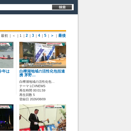
2
3
4
5
＞
最後
最初
｜＜
｜1
｜
｜
｜
｜
｜
｜
今年は
白樺湖地域の活性化包括連
携 茅野…
白樺湖地域の活性化包…
テーマ LCVNEWS
再生時間 00:01:59
再生回数 5
登録日 2026/08/09