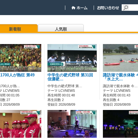
新着順
人気順
連1700人が熱狂 第49
中学生の硬式野球 第31回
諏訪湖で親水体験 
信濃硬…
「水上大…
1700人が熱…
中学生の硬式野球 第…
諏訪湖で親水体験 今…
 LCVNEWS
テーマ LCVNEWS
テーマ LCVNEWS
間 00:01:05
再生時間 00:01:48
再生時間 00:01:43
数 27
再生回数 2
再生回数 4
2026/08/09
登録日 2026/08/09
登録日 2026/08/09