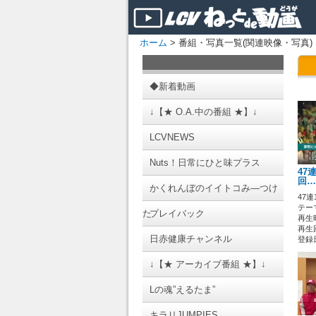
ホーム
> 番組・写真一覧(関連映像・写真)
◆新着動画
↓【★ O.A.中の番組 ★】↓
LCVNEWS
Nuts！日常にひと味プラス
47
回…
かくれんぼのイイトコみ―つけ
47連
テーマ
た
プレイバック
再生時
再生回
日赤健康チャンネル
登録日 
↓【★ アーカイブ番組 ★】↓
Lの魂”えるたま”
キラリJUMPIES