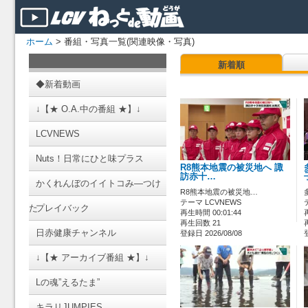
ホーム
> 番組・写真一覧(関連映像・写真)
新着順
◆新着動画
↓【★ O.A.中の番組 ★】↓
LCVNEWS
Nuts！日常にひと味プラス
R8熊本地震の被災地へ 諏
訪赤十…
かくれんぼのイイトコみ―つけ
R8熊本地震の被災地…
テーマ LCVNEWS
た
プレイバック
再生時間 00:01:44
再生回数 21
日赤健康チャンネル
登録日 2026/08/08
↓【★ アーカイブ番組 ★】↓
Lの魂”えるたま”
キラリJUMPIES