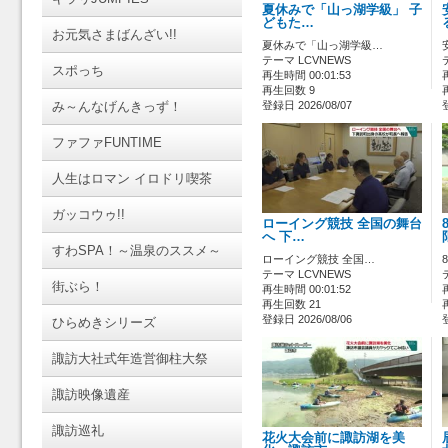
夏休みで「山っ湖学級」 子
どもた…
お元気さまばんざい!!
夏休みで「山っ湖学級…
テーマ LCVNEWS
スポっち
再生時間 00:01:53
再生回数 9
み～んなげんきっず！
登録日 2026/08/07
ファファFUNTIME
人生はロマン イロドリ喫茶
ガッコウゥ!!
ローイング競技 全国の舞台
へ 下…
すわSPA！～温泉のススメ～
ローイング競技 全国…
テーマ LCVNEWS
街ぶら！
再生時間 00:01:52
再生回数 21
登録日 2026/08/06
ひらめきシリーズ
諏訪大社式年造営御柱大祭
諏訪映像遺産
諏訪巡礼
花火大会前に諏訪湖を美