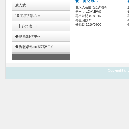
化 諏訪市…
成人式
花火大会前に諏訪湖を…
テーマ LCVNEWS
10.1諏訪湖の日
再生時間 00:01:15
再生回数 20
登録日 2026/08/05
↓【その他】↓
◆動画制作事例
◆視聴者動画投稿BOX
Copyright © L