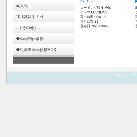
へ 下…
成人式
ローイング競技 全国…
テーマ LCVNEWS
10.1諏訪湖の日
再生時間 00:01:52
再生回数 21
登録日 2026/08/06
↓【その他】↓
◆動画制作事例
◆視聴者動画投稿BOX
Copyright © L