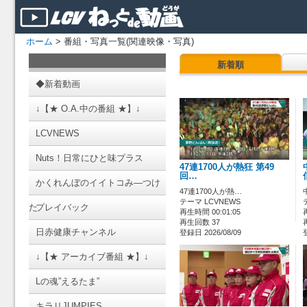
ホーム
> 番組・写真一覧(関連映像・写真)
新着順
◆新着動画
↓【★ O.A.中の番組 ★】↓
LCVNEWS
Nuts！日常にひと味プラス
47連1700人が熱狂 第49
回…
かくれんぼのイイトコみ―つけ
47連1700人が熱…
テーマ LCVNEWS
た
プレイバック
再生時間 00:01:05
再生回数 37
日赤健康チャンネル
登録日 2026/08/09
↓【★ アーカイブ番組 ★】↓
Lの魂”えるたま”
キラリJUMPIES