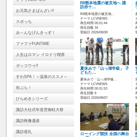
R8熊本地震の被災地へ 諏
訪赤十…
お元気さまばんざい!!
R8熊本地震の被災地…
テーマ LCVNEWS
スポっち
再生時間 00:01:44
再生回数 34
み～んなげんきっず！
登録日 2026/08/08
ファファFUNTIME
人生はロマン イロドリ喫茶
ガッコウゥ!!
夏休みで「山っ湖学級」 子
どもた…
すわSPA！～温泉のススメ～
夏休みで「山っ湖学級…
テーマ LCVNEWS
街ぶら！
再生時間 00:01:53
再生回数 9
登録日 2026/08/07
ひらめきシリーズ
諏訪大社式年造営御柱大祭
諏訪映像遺産
諏訪巡礼
ローイング競技 全国の舞台