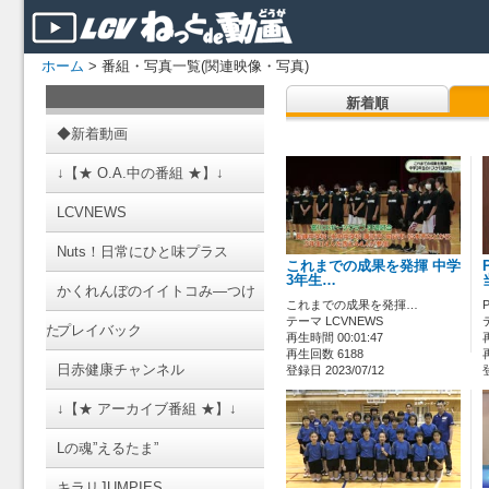
ホーム
> 番組・写真一覧(関連映像・写真)
新着順
◆新着動画
↓【★ O.A.中の番組 ★】↓
LCVNEWS
Nuts！日常にひと味プラス
これまでの成果を発揮 中学
3年生…
かくれんぼのイイトコみ―つけ
これまでの成果を発揮…
テーマ LCVNEWS
た
プレイバック
再生時間 00:01:47
再生回数 6188
日赤健康チャンネル
登録日 2023/07/12
↓【★ アーカイブ番組 ★】↓
Lの魂”えるたま”
キラリJUMPIES