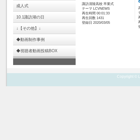
諏訪清陵高校 卒業式
成人式
テーマ LCVNEWS
再生時間 00:01:33
10.1諏訪湖の日
再生回数 1431
登録日 2020/03/05
↓【その他】↓
◆動画制作事例
◆視聴者動画投稿BOX
Copyright © L