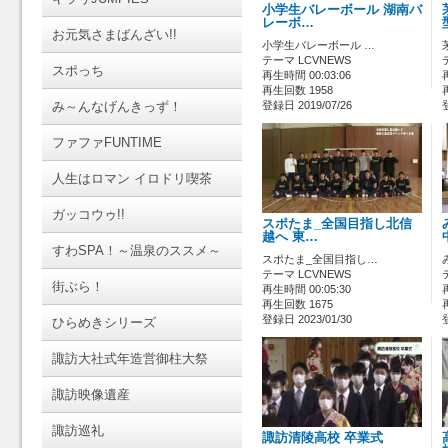
小学生バレーボール 湖南バ
レーボ…
お元気さまばんざい!!
小学生バレーボール …
テーマ LCVNEWS
スポっち
再生時間 00:03:06
再生回数 1958
み～んなげんきっず！
登録日 2019/07/26
ファファFUNTIME
人生はロマン イロドリ喫茶
ガッコウゥ!!
スポたま_全国目指し北信
越へ 東…
すわSPA！～温泉のススメ～
スポたま_全国目指し…
テーマ LCVNEWS
街ぶら！
再生時間 00:05:30
再生回数 1675
登録日 2023/01/30
ひらめきシリーズ
諏訪大社式年造営御柱大祭
諏訪映像遺産
諏訪巡礼
諏訪清陵高校 卒業式