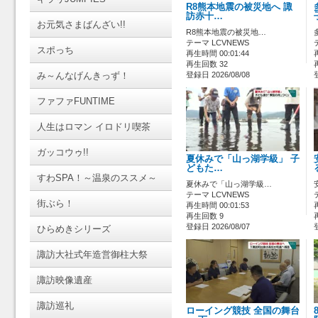
R8熊本地震の被災地へ 諏
訪赤十…
お元気さまばんざい!!
R8熊本地震の被災地…
テーマ LCVNEWS
スポっち
再生時間 00:01:44
再生回数 32
み～んなげんきっず！
登録日 2026/08/08
ファファFUNTIME
人生はロマン イロドリ喫茶
ガッコウゥ!!
夏休みで「山っ湖学級」 子
どもた…
すわSPA！～温泉のススメ～
夏休みで「山っ湖学級…
テーマ LCVNEWS
街ぶら！
再生時間 00:01:53
再生回数 9
登録日 2026/08/07
ひらめきシリーズ
諏訪大社式年造営御柱大祭
諏訪映像遺産
諏訪巡礼
ローイング競技 全国の舞台