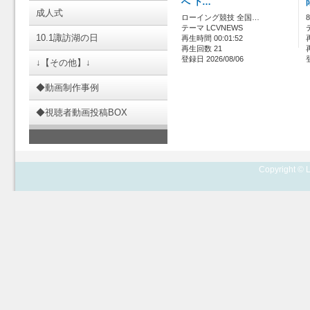
へ 下…
成人式
ローイング競技 全国…
テーマ LCVNEWS
10.1諏訪湖の日
再生時間 00:01:52
再生回数 21
登録日 2026/08/06
↓【その他】↓
◆動画制作事例
◆視聴者動画投稿BOX
Copyright © L