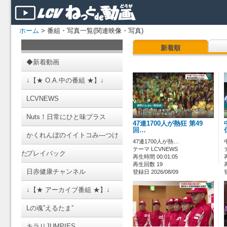
ホーム
> 番組・写真一覧(関連映像・写真)
新着順
◆新着動画
↓【★ O.A.中の番組 ★】↓
LCVNEWS
Nuts！日常にひと味プラス
47連1700人が熱狂 第49
回…
かくれんぼのイイトコみ―つけ
47連1700人が熱…
テーマ LCVNEWS
た
プレイバック
再生時間 00:01:05
再生回数 19
日赤健康チャンネル
登録日 2026/08/09
↓【★ アーカイブ番組 ★】↓
Lの魂”えるたま”
キラリJUMPIES