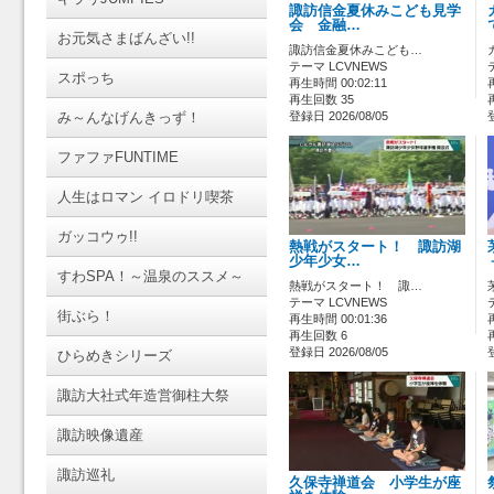
諏訪信金夏休みこども見学
会 金融…
お元気さまばんざい!!
諏訪信金夏休みこども…
テーマ LCVNEWS
スポっち
再生時間 00:02:11
再生回数 35
み～んなげんきっず！
登録日 2026/08/05
ファファFUNTIME
人生はロマン イロドリ喫茶
ガッコウゥ!!
熱戦がスタート！ 諏訪湖
少年少女…
すわSPA！～温泉のススメ～
熱戦がスタート！ 諏…
テーマ LCVNEWS
街ぶら！
再生時間 00:01:36
再生回数 6
登録日 2026/08/05
ひらめきシリーズ
諏訪大社式年造営御柱大祭
諏訪映像遺産
諏訪巡礼
久保寺禅道会 小学生が座