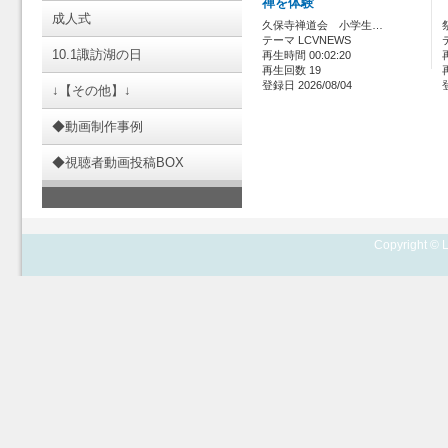
禅を体験
成人式
久保寺禅道会 小学生…
テーマ LCVNEWS
10.1諏訪湖の日
再生時間 00:02:20
再生回数 19
登録日 2026/08/04
↓【その他】↓
◆動画制作事例
◆視聴者動画投稿BOX
Copyright © L