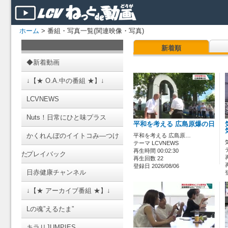
ホーム
> 番組・写真一覧(関連映像・写真)
新着順
◆新着動画
↓【★ O.A.中の番組 ★】↓
LCVNEWS
Nuts！日常にひと味プラス
平和を考える 広島原爆の日
かくれんぼのイイトコみ―つけ
平和を考える 広島原…
テーマ LCVNEWS
再生時間 00:02:30
た
プレイバック
再生回数 22
登録日 2026/08/06
日赤健康チャンネル
↓【★ アーカイブ番組 ★】↓
Lの魂”えるたま”
キラリJUMPIES