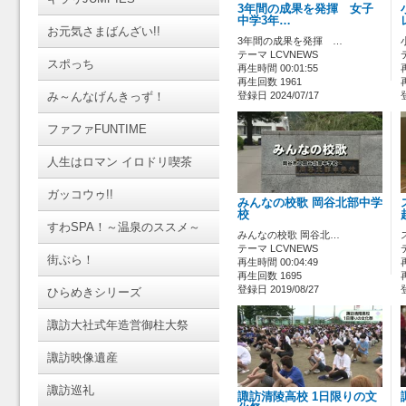
3年間の成果を発揮 女子
中学3年…
お元気さまばんざい!!
3年間の成果を発揮 …
テーマ LCVNEWS
スポっち
再生時間 00:01:55
再生回数 1961
み～んなげんきっず！
登録日 2024/07/17
ファファFUNTIME
人生はロマン イロドリ喫茶
ガッコウゥ!!
みんなの校歌 岡谷北部中学
校
すわSPA！～温泉のススメ～
みんなの校歌 岡谷北…
テーマ LCVNEWS
街ぶら！
再生時間 00:04:49
再生回数 1695
登録日 2019/08/27
ひらめきシリーズ
諏訪大社式年造営御柱大祭
諏訪映像遺産
諏訪巡礼
諏訪清陵高校 1日限りの文