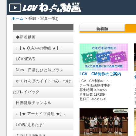
ホーム
> 番組・写真一覧()
新着順
◆新着動画
↓【★ O.A.中の番組 ★】↓
LCVNEWS
Nuts！日常にひと味プラス
LCV CM制作のご案内
かくれんぼのイイトコみ―つけ
LCV CM制作のご…
テーマ 動画制作事例
再生時間 00:00:58
た
プレイバック
再生回数 197209
登録日 2023/05/31
日赤健康チャンネル
↓【★ アーカイブ番組 ★】↓
Lの魂”えるたま”
キラリJUMPIES