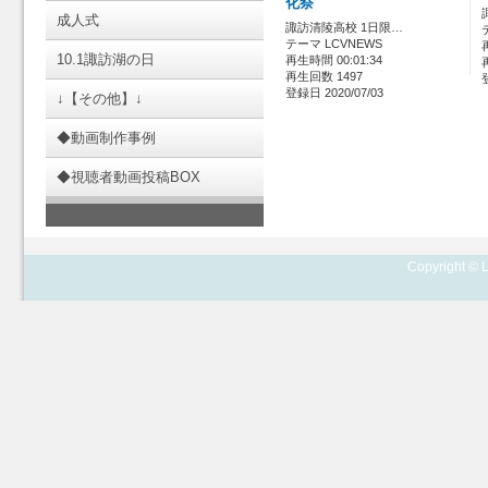
化祭
成人式
諏訪清陵高校 1日限…
テーマ LCVNEWS
10.1諏訪湖の日
再生時間 00:01:34
再生回数 1497
登録日 2020/07/03
↓【その他】↓
◆動画制作事例
◆視聴者動画投稿BOX
Copyright © L