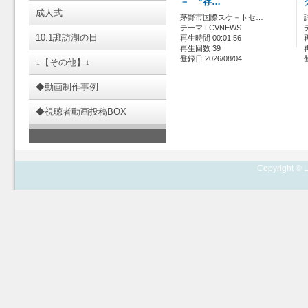
－ “存…
成人式
茅野市国際スケ－トセ…
テーマ LCVNEWS
10.1諏訪湖の日
再生時間 00:01:56
再生回数 39
登録日 2026/08/04
↓【その他】↓
◆動画制作事例
◆視聴者動画投稿BOX
Copyright © L