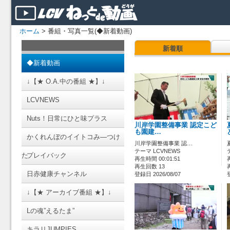
ホーム
> 番組・写真一覧(◆新着動画)
新着順
◆新着動画
↓【★ O.A.中の番組 ★】↓
LCVNEWS
Nuts！日常にひと味プラス
川岸学園整備事業 認定こど
も園建…
かくれんぼのイイトコみ―つけ
川岸学園整備事業 認…
テーマ LCVNEWS
た
プレイバック
再生時間 00:01:51
再生回数 13
日赤健康チャンネル
登録日 2026/08/07
↓【★ アーカイブ番組 ★】↓
Lの魂”えるたま”
キラリJUMPIES