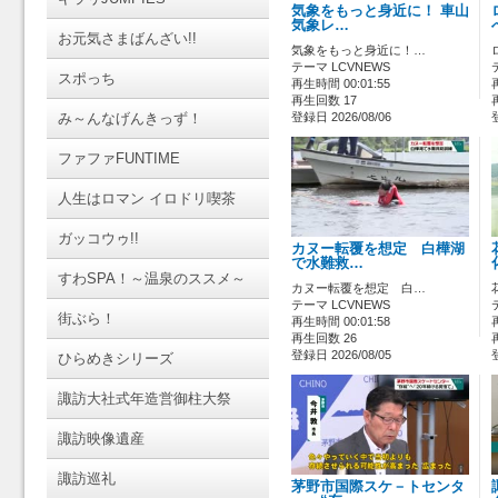
気象をもっと身近に！ 車山
気象レ…
お元気さまばんざい!!
気象をもっと身近に！…
テーマ LCVNEWS
スポっち
再生時間 00:01:55
再生回数 17
み～んなげんきっず！
登録日 2026/08/06
ファファFUNTIME
人生はロマン イロドリ喫茶
ガッコウゥ!!
カヌー転覆を想定 白樺湖
で水難救…
すわSPA！～温泉のススメ～
カヌー転覆を想定 白…
テーマ LCVNEWS
街ぶら！
再生時間 00:01:58
再生回数 26
登録日 2026/08/05
ひらめきシリーズ
諏訪大社式年造営御柱大祭
諏訪映像遺産
諏訪巡礼
茅野市国際スケ－トセンタ