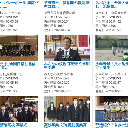
生バレーボール 湖南バ
茅野市玉川保育園の職員 新
スポたま 全国大
ボ…
型コロ…
し 北信越…
生バレーボール …
茅野市玉川保育園の職…
スポたま 全国大会目
 LCVNEWS
テーマ LCVNEWS
テーマ LCVNEWS
間 00:03:06
再生時間 00:00:34
再生時間 00:04:52
数 1958
再生回数 1954
再生回数 1706
2019/07/26
登録日 2020/08/14
登録日 2023/01/23
たま_全国目指し北信
みんなの校歌 茅野市立永明
少年野球「八ヶ岳
 東…
中学校
グ」誕生
たま_全国目指し…
みんなの校歌 茅野市…
少年野球「八ヶ岳ライ
 LCVNEWS
テーマ LCVNEWS
テーマ LCVNEWS
間 00:05:30
再生時間 00:04:32
再生時間 00:01:57
数 1675
再生回数 1644
再生回数 1597
2023/01/30
登録日 2019/09/17
登録日 2020/06/23
清陵高校 卒業式
高校卒業式(9) 諏訪実業高
部活紹介「きみの道」