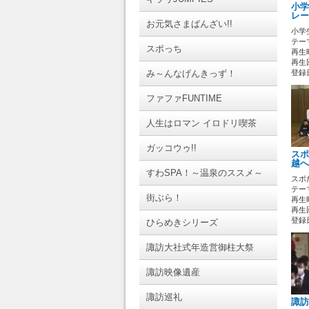
小学
レー
お元気さまばんざい!!
小学
テーマ
スポっち
再生時
再生回
み～んなげんきっず！
登録日 
ファファFUNTIME
人生はロマン イロドリ喫茶
ガッコウゥ!!
スポ
越へ
すわSPA！～温泉のススメ～
スポ
テーマ
街ぶら！
再生時
再生回
登録日 
ひらめきシリーズ
諏訪大社式年造営御柱大祭
諏訪映像遺産
諏訪巡礼
諏訪