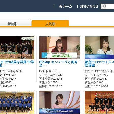
新着順
人気順
までの成果を発揮 中学
Pickup カンノーリと肉弁
新型コロナウイルス
生…
当…
訪保健…
までの成果を発揮…
Pickup カンノ…
新型コロナウイルス患
 LCVNEWS
テーマ LCVNEWS
テーマ LCVNEWS
間 00:01:47
再生時間 00:05:44
再生時間 00:00:33
数 6188
再生回数 2053
再生回数 1966
2023/07/12
登録日 2021/11/26
登録日 2020/04/04