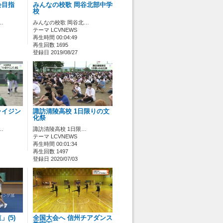
会目指
みんなの校歌 岡谷北部中学
校
…
みんなの校歌 岡谷北…
テーマ LCVNEWS
再生時間 00:04:49
再生回数 1695
登録日 2019/08/27
ライジン
諏訪清陵高校 1日限りの文
化祭
…
諏訪清陵高校 1日限…
テーマ LCVNEWS
再生時間 00:01:34
再生回数 1497
登録日 2020/07/03
(5)
全国大会へ 信州チアダンス