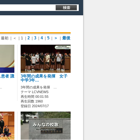
2
3
4
5
＞
最後
最初
｜＜
｜1
｜
｜
｜
｜
｜
｜
患者 諏
3年間の成果を発揮 女子
中学3年…
…
3年間の成果を発揮 …
テーマ LCVNEWS
再生時間 00:01:55
再生回数 1960
登録日 2024/07/17