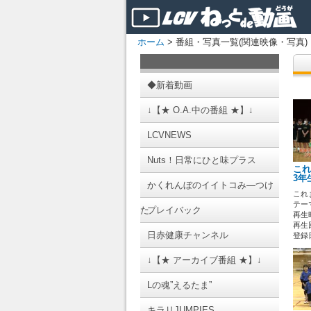
ホーム
> 番組・写真一覧(関連映像・写真)
◆新着動画
↓【★ O.A.中の番組 ★】↓
LCVNEWS
Nuts！日常にひと味プラス
これ
3年
かくれんぼのイイトコみ―つけ
これ
テーマ
た
プレイバック
再生時
再生回
日赤健康チャンネル
登録日 
↓【★ アーカイブ番組 ★】↓
Lの魂”えるたま”
キラリJUMPIES