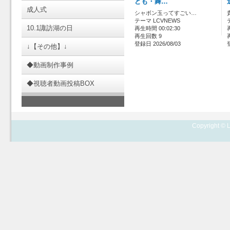
ども・舞…
成人式
シャボン玉ってすごい…
テーマ LCVNEWS
10.1諏訪湖の日
再生時間 00:02:30
再生回数 9
登録日 2026/08/03
↓【その他】↓
◆動画制作事例
◆視聴者動画投稿BOX
Copyright © L