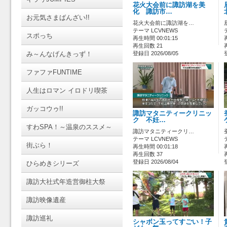
花火大会前に諏訪湖を美
化 諏訪市…
お元気さまばんざい!!
花火大会前に諏訪湖を…
テーマ LCVNEWS
スポっち
再生時間 00:01:15
再生回数 21
み～んなげんきっず！
登録日 2026/08/05
ファファFUNTIME
人生はロマン イロドリ喫茶
ガッコウゥ!!
諏訪マタニティークリニッ
ク 不妊…
すわSPA！～温泉のススメ～
諏訪マタニティークリ…
テーマ LCVNEWS
街ぶら！
再生時間 00:01:18
再生回数 37
登録日 2026/08/04
ひらめきシリーズ
諏訪大社式年造営御柱大祭
諏訪映像遺産
諏訪巡礼
シャボン玉ってすごい！子