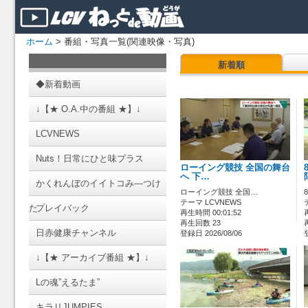
ホーム
> 番組・写真一覧(関連映像・写真)
新着順
◆新着動画
↓【★ O.A.中の番組 ★】↓
LCVNEWS
Nuts！日常にひと味プラス
ローイング競技 全国の舞台
へ 下…
かくれんぼのイイトコみ―つけ
ローイング競技 全国…
テーマ LCVNEWS
た
プレイバック
再生時間 00:01:52
再生回数 23
日赤健康チャンネル
登録日 2026/08/06
↓【★ アーカイブ番組 ★】↓
Lの魂”えるたま”
キラリJUMPIES