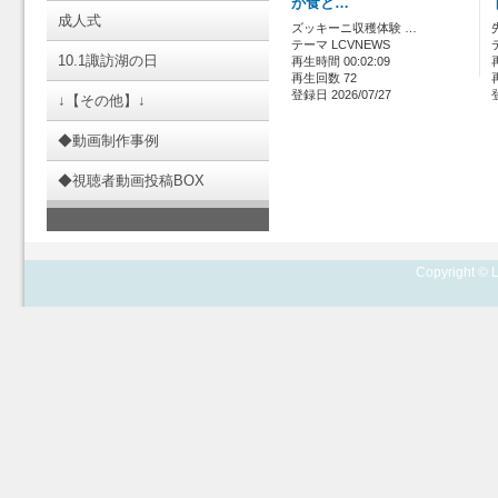
が食と…
成人式
ズッキーニ収穫体験 …
テーマ LCVNEWS
10.1諏訪湖の日
再生時間 00:02:09
再生回数 72
登録日 2026/07/27
↓【その他】↓
◆動画制作事例
◆視聴者動画投稿BOX
Copyright © L