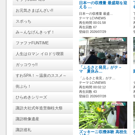
日本一の収穫量 最盛期を迎
える …
お元気さまばんざい!!
日本一の収穫量 最盛…
テーマ LCVNEWS
スポっち
再生時間 00:01:58
再生回数 67
み～んなげんきっず！
登録日 2026/07/29
ファファFUNTIME
人生はロマン イロドリ喫茶
ガッコウゥ!!
「ふるさと発見」がテ－
マ 夏休み…
すわSPA！～温泉のススメ～
「ふるさと発見」がテ…
テーマ LCVNEWS
街ぶら！
再生時間 00:02:12
再生回数 43
登録日 2026/07/28
ひらめきシリーズ
諏訪大社式年造営御柱大祭
諏訪映像遺産
諏訪巡礼
ズッキーニ収穫体験 高校生