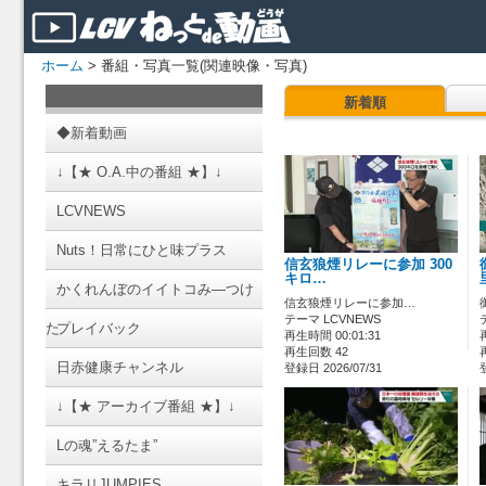
ホーム
> 番組・写真一覧(関連映像・写真)
新着順
◆新着動画
↓【★ O.A.中の番組 ★】↓
LCVNEWS
Nuts！日常にひと味プラス
信玄狼煙リレーに参加 300
キロ…
かくれんぼのイイトコみ―つけ
信玄狼煙リレーに参加…
テーマ LCVNEWS
た
プレイバック
再生時間 00:01:31
再生回数 42
日赤健康チャンネル
登録日 2026/07/31
↓【★ アーカイブ番組 ★】↓
Lの魂”えるたま”
キラリJUMPIES