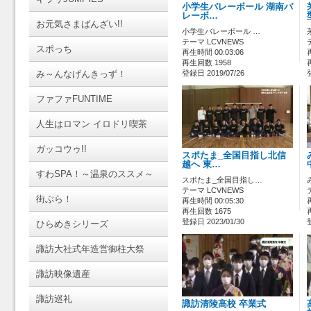
小学生バレーボール 湖南バ
レーボ…
お元気さまばんざい!!
小学生バレーボール …
テーマ LCVNEWS
スポっち
再生時間 00:03:06
再生回数 1958
み～んなげんきっず！
登録日 2019/07/26
ファファFUNTIME
人生はロマン イロドリ喫茶
ガッコウゥ!!
スポたま_全国目指し北信
越へ 東…
すわSPA！～温泉のススメ～
スポたま_全国目指し…
テーマ LCVNEWS
街ぶら！
再生時間 00:05:30
再生回数 1675
登録日 2023/01/30
ひらめきシリーズ
諏訪大社式年造営御柱大祭
諏訪映像遺産
諏訪巡礼
諏訪清陵高校 卒業式