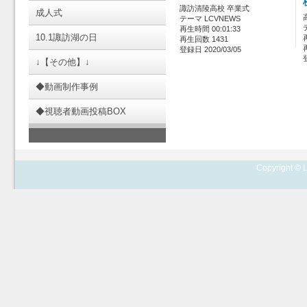
諏訪清陵高校 卒業式
成人式
テーマ LCVNEWS
再生時間 00:01:33
10.1諏訪湖の日
再生回数 1431
登録日 2020/03/05
↓【その他】↓
◆動画制作事例
◆視聴者動画投稿BOX
Copyright © L