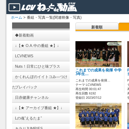
ホーム
> 番組・写真一覧(関連映像・写真)
新着順
◆新着動画
↓【★ O.A.中の番組 ★】↓
LCVNEWS
Nuts！日常にひと味プラス
これまでの成果を発揮 中学
3年生…
かくれんぼのイイトコみ―つけ
これまでの成果を発揮…
テーマ LCVNEWS
た
プレイバック
再生時間 00:01:47
再生回数 6192
日赤健康チャンネル
登録日 2023/07/12
↓【★ アーカイブ番組 ★】↓
Lの魂”えるたま”
キラリJUMPIES