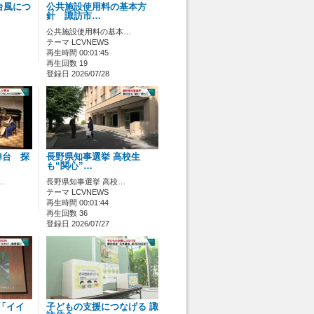
台風につ
公共施設使用料の基本方
針 諏訪市…
公共施設使用料の基本…
テーマ LCVNEWS
再生時間 00:01:45
再生回数 19
登録日 2026/07/28
舞台 探
長野県知事選挙 高校生
も“関心”…
…
長野県知事選挙 高校…
テーマ LCVNEWS
再生時間 00:01:44
再生回数 36
登録日 2026/07/27
 「イイ
子どもの支援につなげる 諏