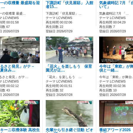
一の収穫量 最盛期を迎
下諏訪町「伏見屋邸」 入館
気象歳時記 7月 「
 …
者15…
いて」
一の収穫量 最盛…
下諏訪町「伏見屋邸」…
気象歳時記 7月 「…
 LCVNEWS
テーマ LCVNEWS
テーマ LCVNEWS
間 00:01:58
再生時間 00:02:06
再生時間 00:04:29
数 67
再生回数 22
再生回数 7
2026/07/29
登録日 2026/07/29
登録日 2026/07/29
るさと発見」がテ－
「花火」を楽しもう 保育
今年は「東欧」が
夏休み…
園児が正…
偵と一緒…
るさと発見」がテ…
「花火」を楽しもう …
今年は「東欧」が舞台
 LCVNEWS
テーマ LCVNEWS
テーマ LCVNEWS
間 00:02:12
再生時間 00:01:51
再生時間 00:02:36
数 43
再生回数 32
再生回数 10
2026/07/28
登録日 2026/07/28
登録日 2026/07/28
キーニ収穫体験 高校生
先輩から引き継ぐ活動 ビオ
番組アワード2026