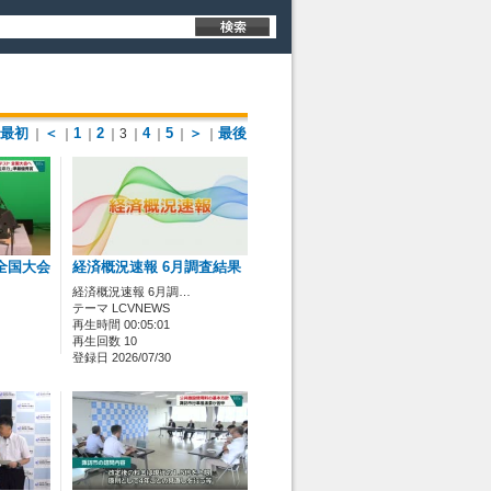
最初
＜
1
2
4
5
＞
最後
｜
｜
｜
｜3
｜
｜
｜
｜
全国大会
経済概況速報 6月調査結果
経済概況速報 6月調…
テーマ LCVNEWS
再生時間 00:05:01
再生回数 10
登録日 2026/07/30