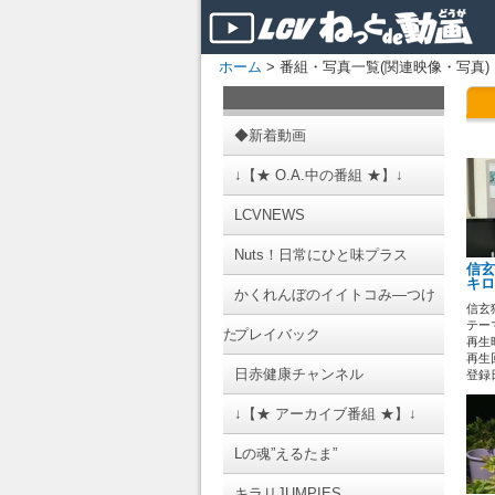
ホーム
> 番組・写真一覧(関連映像・写真)
◆新着動画
↓【★ O.A.中の番組 ★】↓
LCVNEWS
Nuts！日常にひと味プラス
信玄
キロ
かくれんぼのイイトコみ―つけ
信玄
テーマ
た
プレイバック
再生時
再生回
日赤健康チャンネル
登録日 
↓【★ アーカイブ番組 ★】↓
Lの魂”えるたま”
キラリJUMPIES