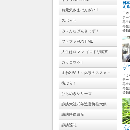
日本
える
お元気さまばんざい!!
日本
テーマ
スポっち
再生時
再生回
み～んなげんきっず！
登録日 
ファファFUNTIME
人生はロマン イロドリ喫茶
ガッコウゥ!!
「ふ
マ 
すわSPA！～温泉のススメ～
「ふ
テーマ
街ぶら！
再生時
再生回
登録日 
ひらめきシリーズ
諏訪大社式年造営御柱大祭
諏訪映像遺産
諏訪巡礼
ズッ