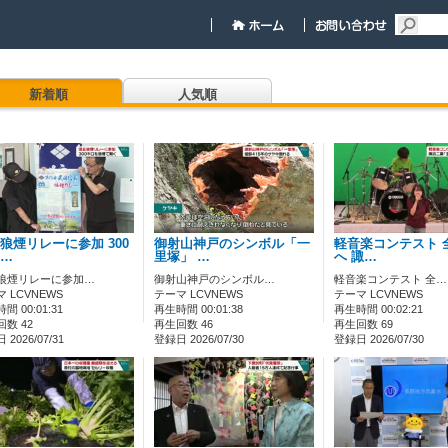
新着順
人気順
狼煙リレーに参加 300
御射山神戸のシンボル「一
軽音楽コンテスト 
…
里塚」 …
へ 諏…
狼煙リレーに参加…
御射山神戸のシンボル…
軽音楽コンテスト 全…
 LCVNEWS
テーマ LCVNEWS
テーマ LCVNEWS
間 00:01:31
再生時間 00:01:38
再生時間 00:02:21
数 42
再生回数 46
再生回数 69
2026/07/31
登録日 2026/07/30
登録日 2026/07/30