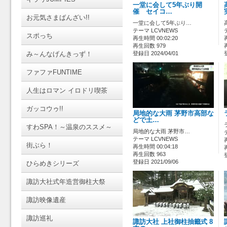
一堂に会して5年ぶり開
催 セイコ…
お元気さまばんざい!!
一堂に会して5年ぶり…
テーマ LCVNEWS
スポっち
再生時間 00:02:20
再生回数 979
み～んなげんきっず！
登録日 2024/04/01
ファファFUNTIME
人生はロマン イロドリ喫茶
ガッコウゥ!!
局地的な大雨 茅野市高部な
どで土…
すわSPA！～温泉のススメ～
局地的な大雨 茅野市…
テーマ LCVNEWS
街ぶら！
再生時間 00:04:18
再生回数 963
登録日 2021/09/06
ひらめきシリーズ
諏訪大社式年造営御柱大祭
諏訪映像遺産
諏訪巡礼
諏訪大社 上社御柱抽籤式 8