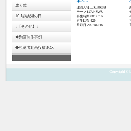
本の…
成人式
諏訪大社 上社御柱抽…
テーマ LCVNEWS
10.1諏訪湖の日
再生時間 00:06:16
再生回数 926
登録日 2022/02/15
↓【その他】↓
◆動画制作事例
◆視聴者動画投稿BOX
Copyright © L