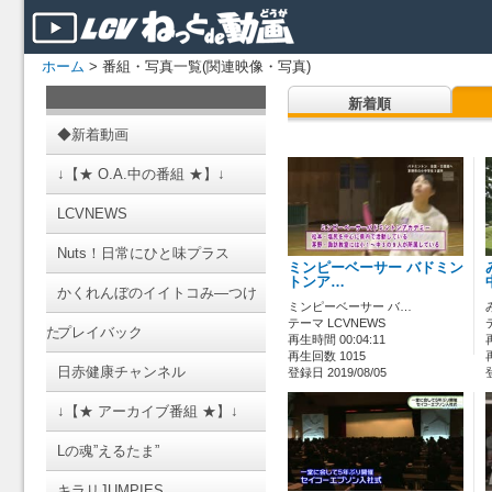
ホーム
> 番組・写真一覧(関連映像・写真)
新着順
◆新着動画
↓【★ O.A.中の番組 ★】↓
LCVNEWS
Nuts！日常にひと味プラス
ミンピーベーサー バドミン
トンア…
かくれんぼのイイトコみ―つけ
ミンピーベーサー バ…
テーマ LCVNEWS
た
プレイバック
再生時間 00:04:11
再生回数 1015
日赤健康チャンネル
登録日 2019/08/05
↓【★ アーカイブ番組 ★】↓
Lの魂”えるたま”
キラリJUMPIES