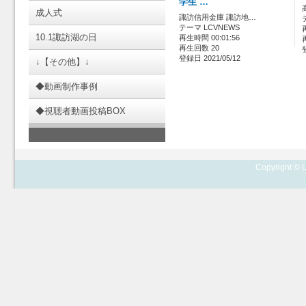
学生 …
成人式
諏訪信用金庫 諏訪地…
テーマ LCVNEWS
10.1諏訪湖の日
再生時間 00:01:56
再生回数 20
登録日 2021/05/12
↓【その他】↓
◆動画制作事例
◆視聴者動画投稿BOX
Copyright © L