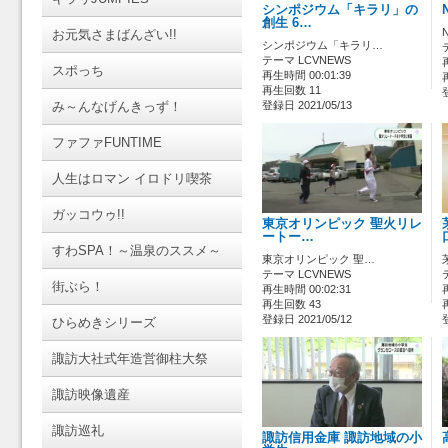
シンポジウム「キラリ」の
創生 6…
お元気さまばんざい!!
シンポジウム「キラリ…
テーマ LCVNEWS
スポっち
再生時間 00:01:39
再生回数 11
み～んなげんきっず！
登録日 2021/05/13
ファファFUNTIME
人生はロマン イロドリ喫茶
ガッコウゥ!!
東京オリンピック 聖火リレ
ートー…
すわSPA！～温泉のススメ～
東京オリンピック 聖…
テーマ LCVNEWS
街ぶら！
再生時間 00:02:31
再生回数 43
登録日 2021/05/12
ひらめきシリーズ
諏訪大社式年造営御柱大祭
諏訪映像遺産
諏訪巡礼
諏訪信用金庫 諏訪地域の小