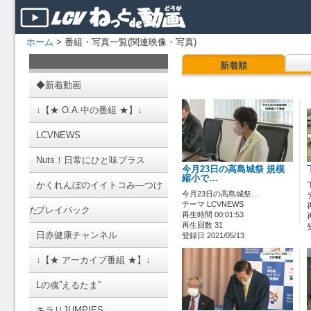
ホーム
> 番組・写真一覧(関連映像・写真)
新着順
◆新着動画
↓【★ O.A.中の番組 ★】↓
LCVNEWS
Nuts！日常にひと味プラス
今月23日の高島城祭 規模
縮小で…
かくれんぼのイイトコみ―つけ
今月23日の高島城祭…
テーマ LCVNEWS
た
プレイバック
再生時間 00:01:53
再生回数 31
日赤健康チャンネル
登録日 2021/05/13
↓【★ アーカイブ番組 ★】↓
Lの魂”えるたま”
キラリJUMPIES