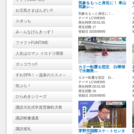
気象をもっと身近に！ 車山
気象レ…
お元気さまばんざい!!
気象をもっと身近に！…
テーマ LCVNEWS
スポっち
再生時間 00:01:55
再生回数 17
み～んなげんきっず！
登録日 2026/08/06
ファファFUNTIME
人生はロマン イロドリ喫茶
ガッコウゥ!!
カヌー転覆を想定 白樺湖
で水難救…
すわSPA！～温泉のススメ～
カヌー転覆を想定 白…
テーマ LCVNEWS
街ぶら！
再生時間 00:01:58
再生回数 26
登録日 2026/08/05
ひらめきシリーズ
諏訪大社式年造営御柱大祭
諏訪映像遺産
諏訪巡礼
茅野市国際スケ－トセンタ