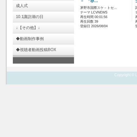
－ “存…
成人式
茅野市国際スケ－トセ…
テーマ LCVNEWS
10.1諏訪湖の日
再生時間 00:01:56
再生回数 39
登録日 2026/08/04
↓【その他】↓
◆動画制作事例
◆視聴者動画投稿BOX
Copyright © L