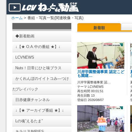
ホーム
> 番組・写真一覧(関連映像・写真)
新着順
◆新着動画
↓【★ O.A.中の番組 ★】↓
LCVNEWS
Nuts！日常にひと味プラス
川岸学園整備事業 認定こど
も園建…
かくれんぼのイイトコみ―つけ
川岸学園整備事業 認…
テーマ LCVNEWS
た
プレイバック
再生時間 00:01:51
再生回数 13
日赤健康チャンネル
登録日 2026/08/07
↓【★ アーカイブ番組 ★】↓
Lの魂”えるたま”
キラリJUMPIES