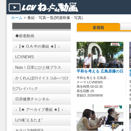
ホーム
> 番組・写真一覧(関連映像・写真)
新着順
◆新着動画
↓【★ O.A.中の番組 ★】↓
LCVNEWS
Nuts！日常にひと味プラス
平和を考える 広島原爆の日
かくれんぼのイイトコみ―つけ
平和を考える 広島原…
テーマ LCVNEWS
再生時間 00:02:30
た
プレイバック
再生回数 29
登録日 2026/08/06
日赤健康チャンネル
↓【★ アーカイブ番組 ★】↓
Lの魂”えるたま”
キラリJUMPIES