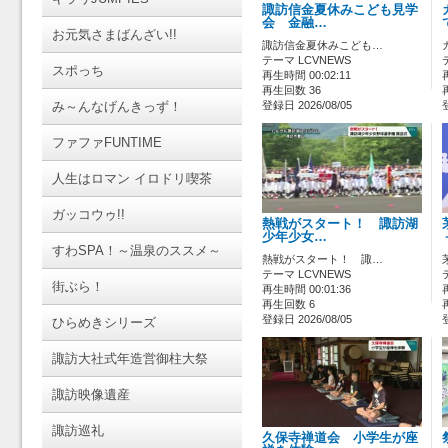
諏訪信金夏休みこども見学
会 金融…
お元気さまばんざい!!
諏訪信金夏休みこども…
テーマ LCVNEWS
スポっち
再生時間 00:02:11
再生回数 36
み～んなげんきっず！
登録日 2026/08/05
ファファFUNTIME
人生はロマン イロドリ喫茶
ガッコウゥ!!
熱戦がスタート！ 諏訪湖
少年少女…
すわSPA！～温泉のススメ～
熱戦がスタート！ 諏…
テーマ LCVNEWS
街ぶら！
再生時間 00:01:36
再生回数 6
登録日 2026/08/05
ひらめきシリーズ
諏訪大社式年造営御柱大祭
諏訪映像遺産
諏訪巡礼
久保寺禅道会 小学生が座