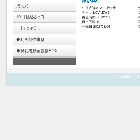
禅を体験
成人式
久保寺禅道会 小学生…
テーマ LCVNEWS
10.1諏訪湖の日
再生時間 00:02:20
再生回数 19
登録日 2026/08/04
↓【その他】↓
◆動画制作事例
◆視聴者動画投稿BOX
Copyright © L