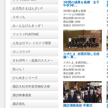
3年間の成果を発揮 女子
中学3年…
お元気さまばんざい!!
3年間の成果を発揮 …
テーマ LCVNEWS
スポっち
再生時間 00:01:55
再生回数 1958
み～んなげんきっず！
登録日 2024/07/17
ファファFUNTIME
人生はロマン イロドリ喫茶
ガッコウゥ!!
スポたま_全国目指し北信
越へ 東…
すわSPA！～温泉のススメ～
スポたま_全国目指し…
テーマ LCVNEWS
街ぶら！
再生時間 00:05:30
再生回数 1675
登録日 2023/01/30
ひらめきシリーズ
諏訪大社式年造営御柱大祭
諏訪映像遺産
諏訪巡礼
諏訪清陵高校 卒業式