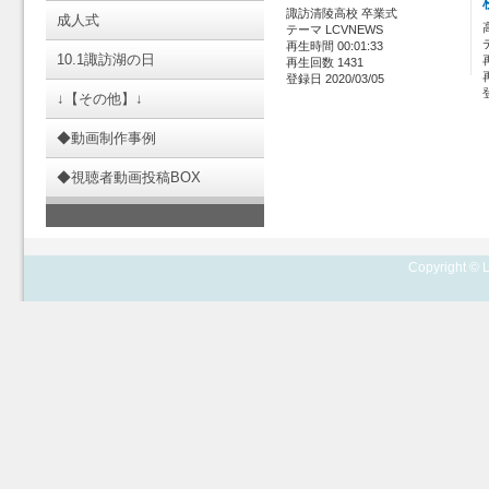
諏訪清陵高校 卒業式
成人式
テーマ LCVNEWS
再生時間 00:01:33
10.1諏訪湖の日
再生回数 1431
登録日 2020/03/05
↓【その他】↓
◆動画制作事例
◆視聴者動画投稿BOX
Copyright © L