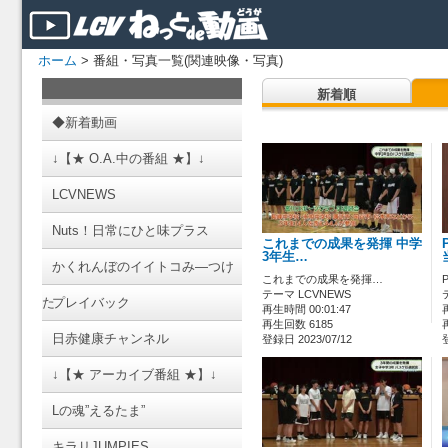
ホーム
> 番組・写真一覧(関連映像・写真)
新着順
◆新着動画
↓【★ O.A.中の番組 ★】↓
LCVNEWS
Nuts！日常にひと味プラス
これまでの成果を発揮 中学
3年生…
かくれんぼのイイトコみ―つけ
これまでの成果を発揮…
テーマ LCVNEWS
た
プレイバック
再生時間 00:01:47
再生回数 6185
日赤健康チャンネル
登録日 2023/07/12
↓【★ アーカイブ番組 ★】↓
Lの魂”えるたま”
キラリJUMPIES