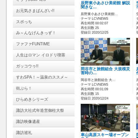
辰野東小あさひ美術館 解説
聞きな…
お元気さまばんざい!!
辰野東小あさひ美術館…
テーマ LCVNEWS
スポっち
再生時間 00:02:07
再生回数 25
み～んなげんきっず！
登録日 2020/12/25
ファファFUNTIME
人生はロマン イロドリ喫茶
ガッコウゥ!!
岡谷市と旅館組合 大規模災
害時の…
すわSPA！～温泉のススメ～
岡谷市と旅館組合 大…
テーマ LCVNEWS
街ぶら！
再生時間 00:01:09
再生回数 15
登録日 2020/12/24
ひらめきシリーズ
諏訪大社式年造営御柱大祭
諏訪映像遺産
諏訪巡礼
車山高原スキー場オープン