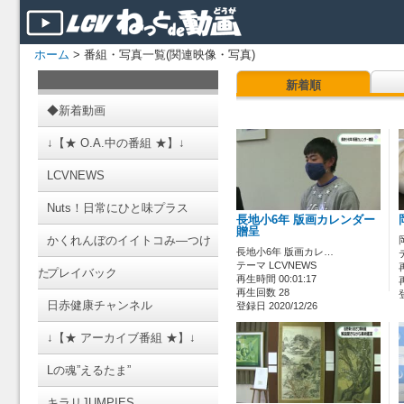
ホーム
> 番組・写真一覧(関連映像・写真)
新着順
◆新着動画
↓【★ O.A.中の番組 ★】↓
LCVNEWS
Nuts！日常にひと味プラス
長地小6年 版画カレンダー
贈呈
かくれんぼのイイトコみ―つけ
長地小6年 版画カレ…
テーマ LCVNEWS
た
プレイバック
再生時間 00:01:17
再生回数 28
日赤健康チャンネル
登録日 2020/12/26
↓【★ アーカイブ番組 ★】↓
Lの魂”えるたま”
キラリJUMPIES