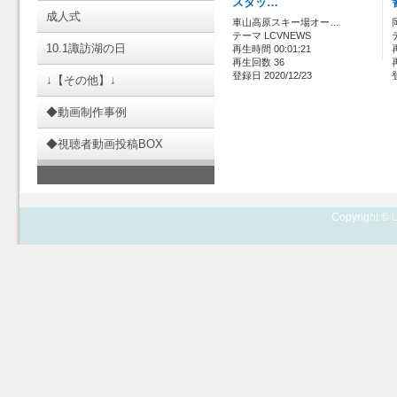
スタッ…
成人式
車山高原スキー場オー…
テーマ LCVNEWS
10.1諏訪湖の日
再生時間 00:01:21
再生回数 36
登録日 2020/12/23
↓【その他】↓
◆動画制作事例
◆視聴者動画投稿BOX
Copyright © L