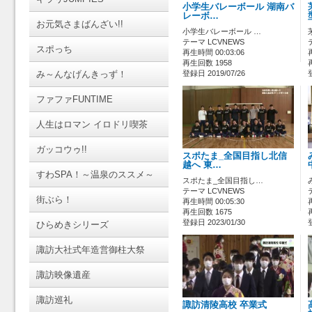
小学生バレーボール 湖南バ
レーボ…
お元気さまばんざい!!
小学生バレーボール …
テーマ LCVNEWS
スポっち
再生時間 00:03:06
再生回数 1958
み～んなげんきっず！
登録日 2019/07/26
ファファFUNTIME
人生はロマン イロドリ喫茶
ガッコウゥ!!
スポたま_全国目指し北信
越へ 東…
すわSPA！～温泉のススメ～
スポたま_全国目指し…
テーマ LCVNEWS
街ぶら！
再生時間 00:05:30
再生回数 1675
登録日 2023/01/30
ひらめきシリーズ
諏訪大社式年造営御柱大祭
諏訪映像遺産
諏訪巡礼
諏訪清陵高校 卒業式