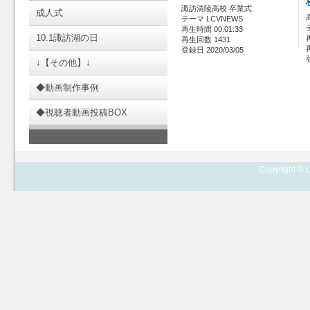
諏訪清陵高校 卒業式
成人式
テーマ LCVNEWS
再生時間 00:01:33
10.1諏訪湖の日
再生回数 1431
登録日 2020/03/05
↓【その他】↓
◆動画制作事例
◆視聴者動画投稿BOX
Copyright © L