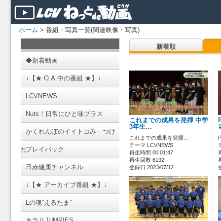
ホーム
> 番組・写真一覧(関連映像・写真)
新着順
◆新着動画
↓【★ O.A.中の番組 ★】↓
LCVNEWS
Nuts！日常にひと味プラス
これまでの成果を発揮 中学
3年生…
かくれんぼのイイトコみ―つけ
これまでの成果を発揮…
テーマ LCVNEWS
た
プレイバック
再生時間 00:01:47
再生回数 6192
日赤健康チャンネル
登録日 2023/07/12
↓【★ アーカイブ番組 ★】↓
Lの魂”えるたま”
キラリJUMPIES