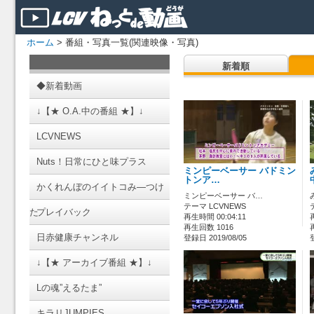
ホーム
> 番組・写真一覧(関連映像・写真)
新着順
◆新着動画
↓【★ O.A.中の番組 ★】↓
LCVNEWS
Nuts！日常にひと味プラス
ミンピーベーサー バドミン
トンア…
かくれんぼのイイトコみ―つけ
ミンピーベーサー バ…
テーマ LCVNEWS
た
プレイバック
再生時間 00:04:11
再生回数 1016
日赤健康チャンネル
登録日 2019/08/05
↓【★ アーカイブ番組 ★】↓
Lの魂”えるたま”
キラリJUMPIES