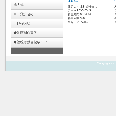
本の…
成人式
諏訪大社 上社御柱抽…
テーマ LCVNEWS
10.1諏訪湖の日
再生時間 00:06:16
再生回数 926
登録日 2022/02/15
↓【その他】↓
◆動画制作事例
◆視聴者動画投稿BOX
Copyright © L