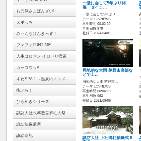
一堂に会して5年ぶり開
催 セイコ…
お元気さまばんざい!!
一堂に会して5年ぶり…
テーマ LCVNEWS
スポっち
再生時間 00:02:20
再生回数 979
み～んなげんきっず！
登録日 2024/04/01
ファファFUNTIME
人生はロマン イロドリ喫茶
ガッコウゥ!!
局地的な大雨 茅野市高部な
どで土…
すわSPA！～温泉のススメ～
局地的な大雨 茅野市…
テーマ LCVNEWS
街ぶら！
再生時間 00:04:18
再生回数 963
登録日 2021/09/06
ひらめきシリーズ
諏訪大社式年造営御柱大祭
諏訪映像遺産
諏訪巡礼
諏訪大社 上社御柱抽籤式 8