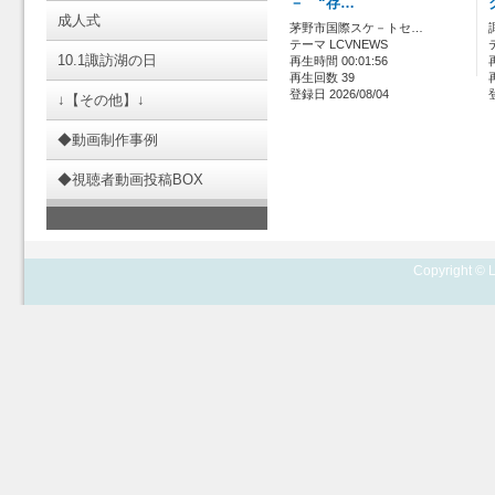
－ “存…
成人式
茅野市国際スケ－トセ…
テーマ LCVNEWS
10.1諏訪湖の日
再生時間 00:01:56
再生回数 39
登録日 2026/08/04
↓【その他】↓
◆動画制作事例
◆視聴者動画投稿BOX
Copyright © L