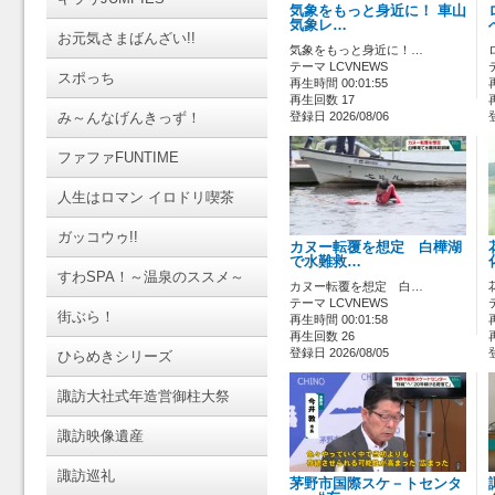
気象をもっと身近に！ 車山
気象レ…
お元気さまばんざい!!
気象をもっと身近に！…
テーマ LCVNEWS
スポっち
再生時間 00:01:55
再生回数 17
み～んなげんきっず！
登録日 2026/08/06
ファファFUNTIME
人生はロマン イロドリ喫茶
ガッコウゥ!!
カヌー転覆を想定 白樺湖
で水難救…
すわSPA！～温泉のススメ～
カヌー転覆を想定 白…
テーマ LCVNEWS
街ぶら！
再生時間 00:01:58
再生回数 26
登録日 2026/08/05
ひらめきシリーズ
諏訪大社式年造営御柱大祭
諏訪映像遺産
諏訪巡礼
茅野市国際スケ－トセンタ