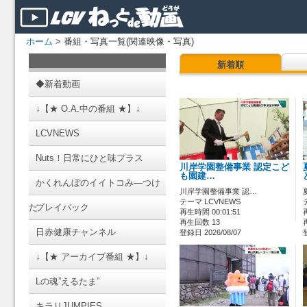
ホーム
> 番組・写真一覧(関連映像・写真)
新着順
◆新着動画
↓【★ O.A.中の番組 ★】↓
LCVNEWS
Nuts！日常にひと味プラス
川岸学園整備事業 認定こど
も園建…
かくれんぼのイイトコみ―つけ
川岸学園整備事業 認…
テーマ LCVNEWS
た
プレイバック
再生時間 00:01:51
再生回数 13
日赤健康チャンネル
登録日 2026/08/07
↓【★ アーカイブ番組 ★】↓
Lの魂”えるたま”
キラリJUMPIES