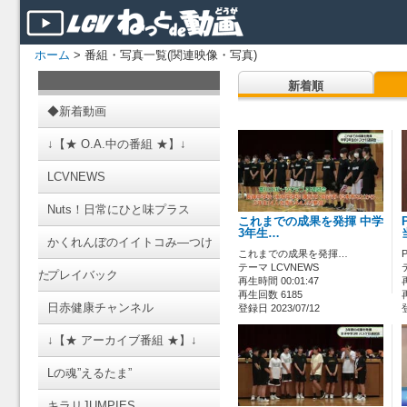
ホーム
> 番組・写真一覧(関連映像・写真)
新着順
◆新着動画
↓【★ O.A.中の番組 ★】↓
LCVNEWS
Nuts！日常にひと味プラス
これまでの成果を発揮 中学
3年生…
かくれんぼのイイトコみ―つけ
これまでの成果を発揮…
テーマ LCVNEWS
た
プレイバック
再生時間 00:01:47
再生回数 6185
日赤健康チャンネル
登録日 2023/07/12
↓【★ アーカイブ番組 ★】↓
Lの魂”えるたま”
キラリJUMPIES