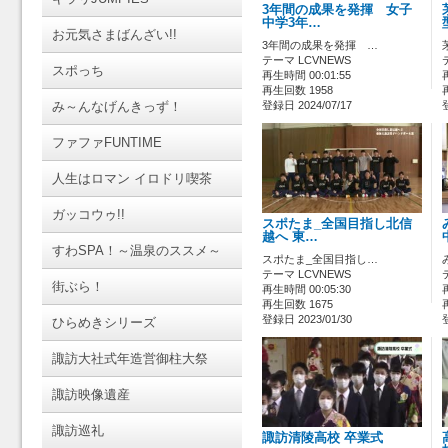
3年間の成果を発揮 女子
中学3年…
お元気さまばんざい!!
3年間の成果を発揮 …
テーマ LCVNEWS
スポっち
再生時間 00:01:55
再生回数 1958
み～んなげんきっず！
登録日 2024/07/17
ファファFUNTIME
人生はロマン イロドリ喫茶
ガッコウゥ!!
スポたま_全国目指し北信
越へ 東…
すわSPA！～温泉のススメ～
スポたま_全国目指し…
テーマ LCVNEWS
街ぶら！
再生時間 00:05:30
再生回数 1675
登録日 2023/01/30
ひらめきシリーズ
諏訪大社式年造営御柱大祭
諏訪映像遺産
諏訪巡礼
諏訪清陵高校 卒業式