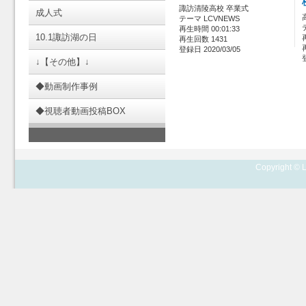
諏訪清陵高校 卒業式
成人式
テーマ LCVNEWS
再生時間 00:01:33
10.1諏訪湖の日
再生回数 1431
登録日 2020/03/05
↓【その他】↓
◆動画制作事例
◆視聴者動画投稿BOX
Copyright © L