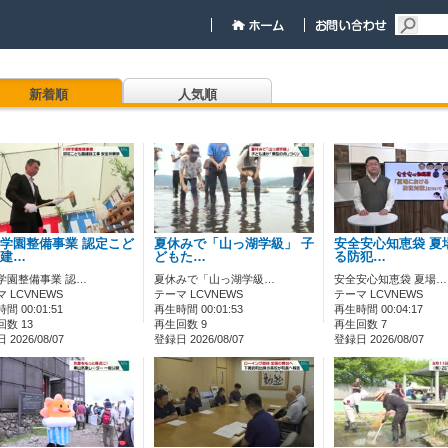
新着順
人気順
学園整備事業 認定こど
夏休みで「山っ湖学級」 子
安全安心知恵袋 夏
建…
どもた…
る防犯…
学園整備事業 認…
夏休みで「山っ湖学級…
安全安心知恵袋 夏場…
 LCVNEWS
テーマ LCVNEWS
テーマ LCVNEWS
間 00:01:51
再生時間 00:01:53
再生時間 00:04:17
数 13
再生回数 9
再生回数 7
2026/08/07
登録日 2026/08/07
登録日 2026/08/07