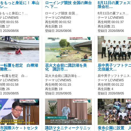
をもっと身近に！ 車山
ローイング競技 全国の舞台
8月11日の夏フェ
レ…
へ 下…
限会社…
をもっと身近に！…
ローイング競技 全国…
8月11日の夏フェス…
 LCVNEWS
テーマ LCVNEWS
テーマ LCVNEWS
間 00:01:55
再生時間 00:01:52
再生時間 00:01:37
数 17
再生回数 15
再生回数 21
2026/08/06
登録日 2026/08/06
登録日 2026/08/06
ー転覆を想定 白樺湖
花火大会前に諏訪湖を美
辰中男子ソフトテ
難救…
化 諏訪市…
北信越大…
ー転覆を想定 白…
花火大会前に諏訪湖を…
辰中男子ソフトテニス
 LCVNEWS
テーマ LCVNEWS
テーマ LCVNEWS
間 00:01:58
再生時間 00:01:15
再生時間 00:01:22
数 26
再生回数 19
再生回数 4
2026/08/05
登録日 2026/08/05
登録日 2026/08/05
市国際スケ－トセンタ
諏訪マタニティークリニッ
蚕糸公園に設置 