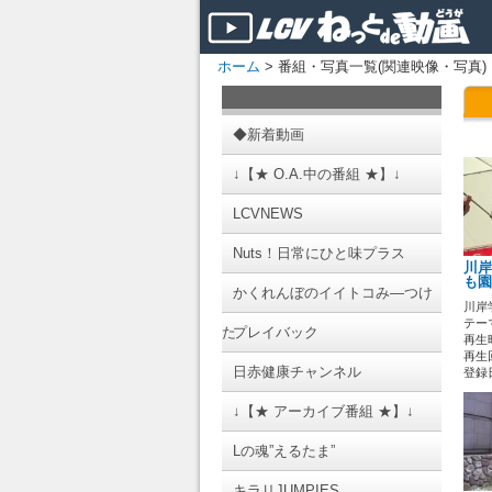
ホーム
> 番組・写真一覧(関連映像・写真)
◆新着動画
↓【★ O.A.中の番組 ★】↓
LCVNEWS
Nuts！日常にひと味プラス
川岸
も園
かくれんぼのイイトコみ―つけ
川岸
テーマ
た
プレイバック
再生時
再生回
日赤健康チャンネル
登録日 
↓【★ アーカイブ番組 ★】↓
Lの魂”えるたま”
キラリJUMPIES