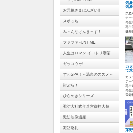
気象
気象
お元気さまばんざい!!
気象
テーマ
スポっち
再生時
再生回
み～んなげんきっず！
登録日 
ファファFUNTIME
人生はロマン イロドリ喫茶
ガッコウゥ!!
カヌ
で水
すわSPA！～温泉のススメ～
カヌ
テーマ
街ぶら！
再生時
再生回
登録日 
ひらめきシリーズ
諏訪大社式年造営御柱大祭
諏訪映像遺産
諏訪巡礼
茅野