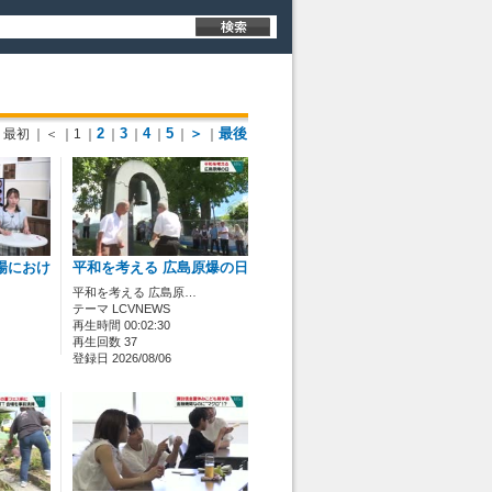
2
3
4
5
＞
最後
最初
｜＜
｜1
｜
｜
｜
｜
｜
｜
場におけ
平和を考える 広島原爆の日
平和を考える 広島原…
テーマ LCVNEWS
再生時間 00:02:30
再生回数 37
登録日 2026/08/06