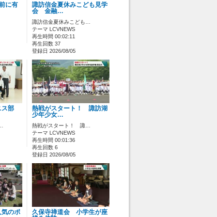
ス前に有
諏訪信金夏休みこども見学
会 金融…
諏訪信金夏休みこども…
テーマ LCVNEWS
再生時間 00:02:11
再生回数 37
登録日 2026/08/05
ニス部
熱戦がスタート！ 諏訪湖
少年少女…
…
熱戦がスタート！ 諏…
テーマ LCVNEWS
再生時間 00:01:36
再生回数 6
登録日 2026/08/05
人気のポ
久保寺禅道会 小学生が座