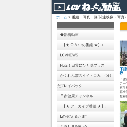
ホーム
> 番組・写真一覧(関連映像・写真)
◆新着動画
↓【★ O.A.中の番組 ★】↓
LCVNEWS
Nuts！日常にひと味プラス
下諏
験
かくれんぼのイイトコみ―つけ
下諏
テーマ
た
プレイバック
再生時
再生回
日赤健康チャンネル
登録日 
↓【★ アーカイブ番組 ★】↓
Lの魂”えるたま”
キラリJUMPIES