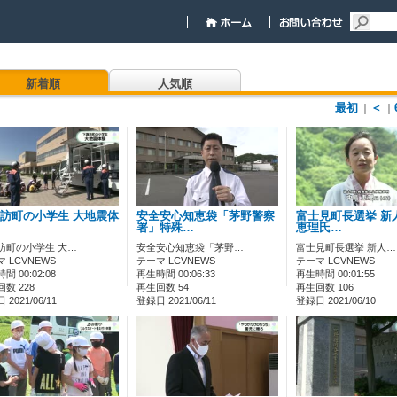
新着順
人気順
最初
＜
｜
｜
訪町の小学生 大地震体
安全安心知恵袋「茅野警察
富士見町長選挙 新
署」特殊…
恵理氏…
訪町の小学生 大…
安全安心知恵袋「茅野…
富士見町長選挙 新人…
 LCVNEWS
テーマ LCVNEWS
テーマ LCVNEWS
間 00:02:08
再生時間 00:06:33
再生時間 00:01:55
数 228
再生回数 54
再生回数 106
2021/06/11
登録日 2021/06/11
登録日 2021/06/10