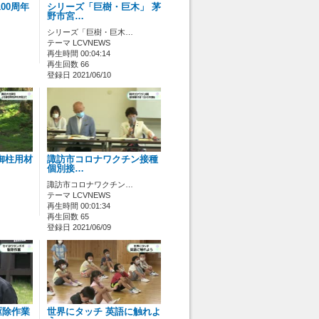
00周年
シリーズ「巨樹・巨木」 茅
野市宮…
シリーズ「巨樹・巨木…
テーマ LCVNEWS
再生時間 00:04:14
再生回数 66
登録日 2021/06/10
御柱用材
諏訪市コロナワクチン接種
個別接…
諏訪市コロナワクチン…
テーマ LCVNEWS
再生時間 00:01:34
再生回数 65
登録日 2021/06/09
駆除作業
世界にタッチ 英語に触れよ