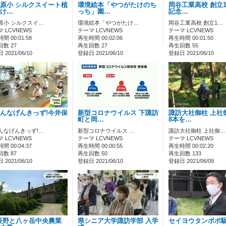
原小 シルクスイート植
環境絵本「やつがたけのち
岡谷工業高校 創立1
け…
っち」園…
記念…
原小 シルクスイ…
環境絵本「やつがたけ…
岡谷工業高校 創立1…
 LCVNEWS
テーマ LCVNEWS
テーマ LCVNEWS
間 00:01:58
再生時間 00:02:06
再生時間 00:01:50
数 27
再生回数 27
再生回数 55
2021/06/10
登録日 2021/06/10
登録日 2021/06/10
んなげんきっず!今井保
新型コロナウイルス 下諏訪
諏訪大社御柱 上社
町と岡…
8本を…
んなげんきっず!…
新型コロナウイルス …
諏訪大社御柱 上社御…
 LCVNEWS
テーマ LCVNEWS
テーマ LCVNEWS
間 00:04:37
再生時間 00:00:55
再生時間 00:02:20
数 87
再生回数 50
再生回数 133
2021/06/10
登録日 2021/06/10
登録日 2021/06/09
長野と八ヶ岳中央農業
県シニア大学諏訪学部 入学
セイヨウタンポポ