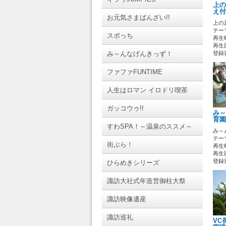
上の
え付
お元気さまばんざい!!
上の
テーマ
スポっち
再生時
再生回
み～んなげんきっず！
登録日 
ファファFUNTIME
人生はロマン イロドリ喫茶
ガッコウゥ!!
み～
育園
すわSPA！～温泉のススメ～
み～
テーマ
街ぶら！
再生時
再生回
登録日 
ひらめきシリーズ
諏訪大社式年造営御柱大祭
諏訪映像遺産
諏訪巡礼
VC