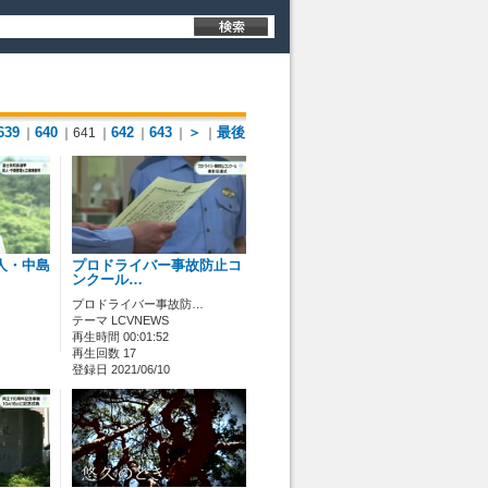
639
640
642
643
＞
最後
｜
｜641
｜
｜
｜
｜
人・中島
プロドライバー事故防止コ
ンクール…
プロドライバー事故防…
テーマ LCVNEWS
再生時間 00:01:52
再生回数 17
登録日 2021/06/10