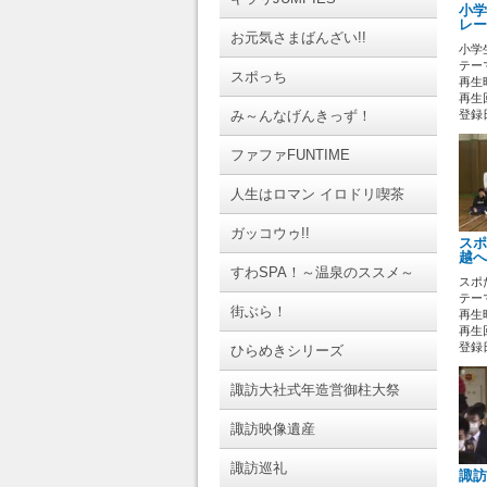
小学
レー
お元気さまばんざい!!
小学
テーマ
スポっち
再生時
再生回
み～んなげんきっず！
登録日 
ファファFUNTIME
人生はロマン イロドリ喫茶
ガッコウゥ!!
スポ
越へ
すわSPA！～温泉のススメ～
スポ
テーマ
街ぶら！
再生時
再生回
登録日 
ひらめきシリーズ
諏訪大社式年造営御柱大祭
諏訪映像遺産
諏訪巡礼
諏訪