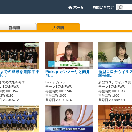
新着順
人気順
までの成果を発揮 中学
Pickup カンノーリと肉弁
新型コロナウイルス
生…
当…
訪保健…
までの成果を発揮…
Pickup カンノ…
新型コロナウイルス患
 LCVNEWS
テーマ LCVNEWS
テーマ LCVNEWS
間 00:01:47
再生時間 00:05:44
再生時間 00:00:33
数 6190
再生回数 2053
再生回数 1966
2023/07/12
登録日 2021/11/26
登録日 2020/04/04