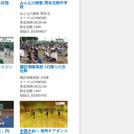
会目指
みんなの校歌 岡谷北部中学
校
…
みんなの校歌 岡谷北…
テーマ LCVNEWS
再生時間 00:04:49
再生回数 1695
登録日 2019/08/27
ライジン
諏訪清陵高校 1日限りの文
化祭
…
諏訪清陵高校 1日限…
テーマ LCVNEWS
再生時間 00:01:34
再生回数 1497
登録日 2020/07/03
(5)
全国大会へ 信州チアダンス