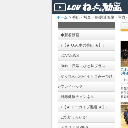
ホーム
> 番組・写真一覧(関連映像・写真)
◆新着動画
↓【★ O.A.中の番組 ★】↓
LCVNEWS
Nuts！日常にひと味プラス
これ
3年
かくれんぼのイイトコみ―つけ
これ
テーマ
た
プレイバック
再生時
再生回
日赤健康チャンネル
登録日 
↓【★ アーカイブ番組 ★】↓
Lの魂”えるたま”
キラリJUMPIES