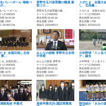
生バレーボール 湖南バ
茅野市玉川保育園の職員 新
スポたま 全国大
ボ…
型コロ…
し 北信越…
生バレーボール …
茅野市玉川保育園の職…
スポたま 全国大会目
 LCVNEWS
テーマ LCVNEWS
テーマ LCVNEWS
間 00:03:06
再生時間 00:00:34
再生時間 00:04:52
数 1958
再生回数 1954
再生回数 1706
2019/07/26
登録日 2020/08/14
登録日 2023/01/23
たま_全国目指し北信
みんなの校歌 茅野市立永明
少年野球「八ヶ岳
 東…
中学校
グ」誕生
たま_全国目指し…
みんなの校歌 茅野市…
少年野球「八ヶ岳ライ
 LCVNEWS
テーマ LCVNEWS
テーマ LCVNEWS
間 00:05:30
再生時間 00:04:32
再生時間 00:01:57
数 1675
再生回数 1644
再生回数 1597
2023/01/30
登録日 2019/09/17
登録日 2020/06/23
清陵高校 卒業式
高校卒業式(9) 諏訪実業高
部活紹介「きみの道」