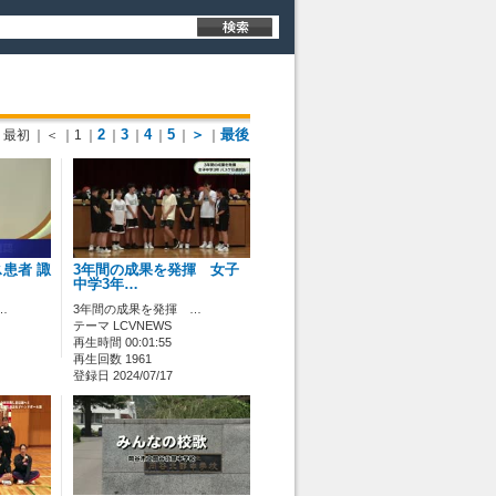
2
3
4
5
＞
最後
最初
｜＜
｜1
｜
｜
｜
｜
｜
｜
患者 諏
3年間の成果を発揮 女子
中学3年…
…
3年間の成果を発揮 …
テーマ LCVNEWS
再生時間 00:01:55
再生回数 1961
登録日 2024/07/17