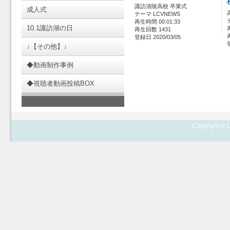
諏訪清陵高校 卒業式
成人式
テーマ LCVNEWS
再生時間 00:01:33
10.1諏訪湖の日
再生回数 1431
登録日 2020/03/05
↓【その他】↓
◆動画制作事例
◆視聴者動画投稿BOX
Copyright © L