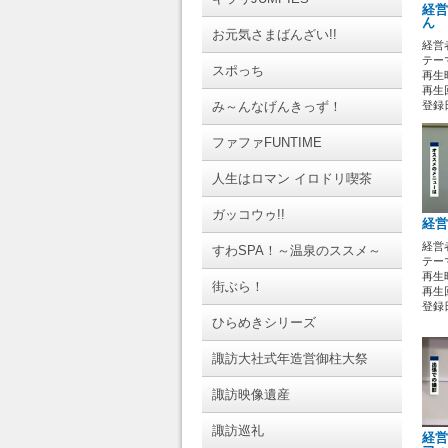
経営
ん
お元気さまばんざい!!
経営
テー
スポっち
再生時
再生回
み～んなげんきっず！
登録日 
ファファFUNTIME
人生はロマン イロドリ喫茶
ガッコウゥ!!
経営
経営
すわSPA！～温泉のススメ～
テー
再生時
街ぶら！
再生回
登録日 
ひらめきシリーズ
諏訪大社式年造営御柱大祭
諏訪映像遺産
諏訪巡礼
経営