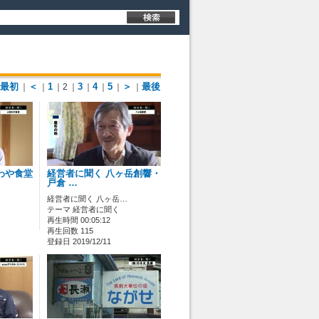
最初
＜
1
3
4
5
＞
最後
｜
｜
｜2
｜
｜
｜
｜
｜
わや食堂
経営者に聞く 八ヶ岳創響・
戸倉 …
経営者に聞く 八ヶ岳…
テーマ 経営者に聞く
再生時間 00:05:12
再生回数 115
登録日 2019/12/11