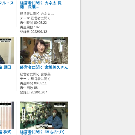
タル・ス
経営者に聞く カネ太 長
瀬 長瀬…
経営者に聞く カネ太…
テーマ 経営者に聞く
再生時間 00:05:22
再生回数 102
登録日 2022/01/12
編 原田
経営者に聞く 宮坂美久さん
経営者に聞く 宮坂美…
テーマ 経営者に聞く
再生時間 00:05:11
再生回数 88
登録日 2020/10/07
編 株式
経営者に聞く 4Vものづく