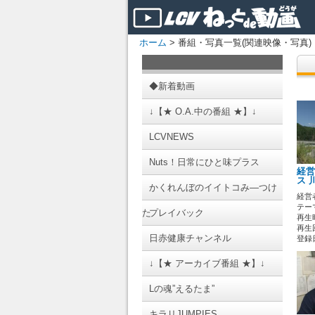
ホーム
> 番組・写真一覧(関連映像・写真)
◆新着動画
↓【★ O.A.中の番組 ★】↓
LCVNEWS
Nuts！日常にひと味プラス
経営
ス 
かくれんぼのイイトコみ―つけ
経営
テー
た
プレイバック
再生時
再生回
日赤健康チャンネル
登録日 
↓【★ アーカイブ番組 ★】↓
Lの魂”えるたま”
キラリJUMPIES