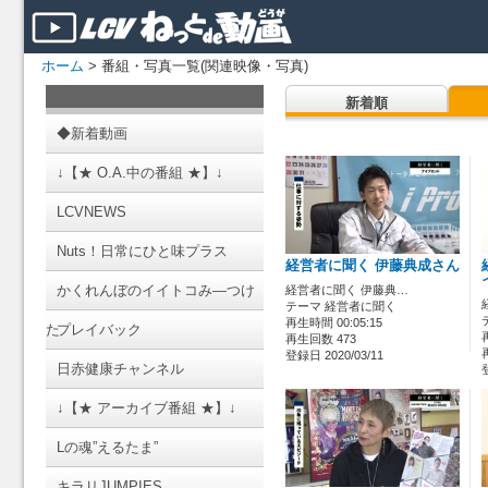
ホーム
> 番組・写真一覧(関連映像・写真)
新着順
◆新着動画
↓【★ O.A.中の番組 ★】↓
LCVNEWS
Nuts！日常にひと味プラス
経営者に聞く 伊藤典成さん
かくれんぼのイイトコみ―つけ
経営者に聞く 伊藤典…
テーマ 経営者に聞く
再生時間 00:05:15
た
プレイバック
再生回数 473
登録日 2020/03/11
日赤健康チャンネル
↓【★ アーカイブ番組 ★】↓
Lの魂”えるたま”
キラリJUMPIES