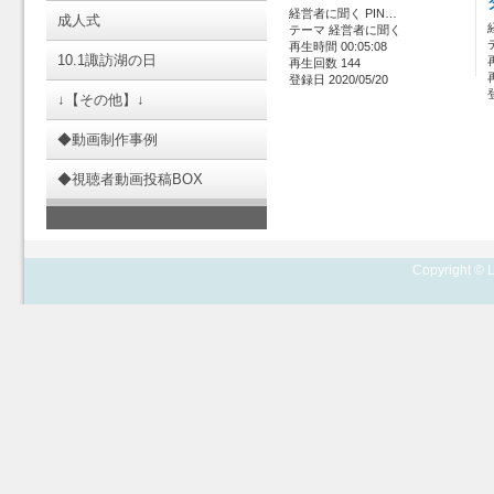
経営者に聞く PIN…
成人式
テーマ 経営者に聞く
再生時間 00:05:08
10.1諏訪湖の日
再生回数 144
登録日 2020/05/20
↓【その他】↓
◆動画制作事例
◆視聴者動画投稿BOX
Copyright © L