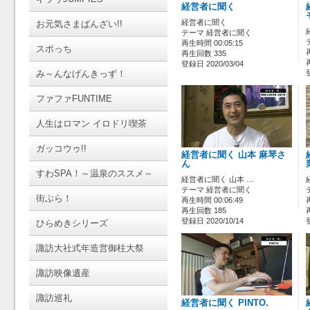
経営者に聞く
経営者に聞く
お元気さまばんざい!!
テーマ 経営者に聞く
再生時間 00:05:15
スポっち
再生回数 335
登録日 2020/03/04
み～んなげんきっず！
ファファFUNTIME
人生はロマン イロドリ喫茶
ガッコウゥ!!
経営者に聞く 山本 麻琴さ
ん
すわSPA！～温泉のススメ～
経営者に聞く 山本 …
テーマ 経営者に聞く
街ぶら！
再生時間 00:06:49
再生回数 185
登録日 2020/10/14
ひらめきシリーズ
諏訪大社式年造営御柱大祭
諏訪映像遺産
諏訪巡礼
経営者に聞く PINTO.