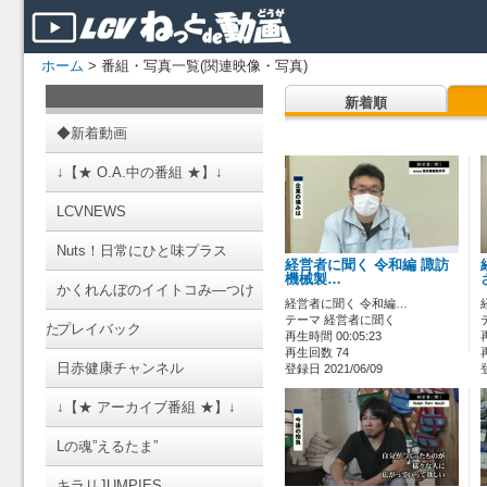
ホーム
> 番組・写真一覧(関連映像・写真)
新着順
◆新着動画
↓【★ O.A.中の番組 ★】↓
LCVNEWS
Nuts！日常にひと味プラス
経営者に聞く 令和編 諏訪
機械製…
かくれんぼのイイトコみ―つけ
経営者に聞く 令和編…
テーマ 経営者に聞く
た
プレイバック
再生時間 00:05:23
再生回数 74
日赤健康チャンネル
登録日 2021/06/09
↓【★ アーカイブ番組 ★】↓
Lの魂”えるたま”
キラリJUMPIES