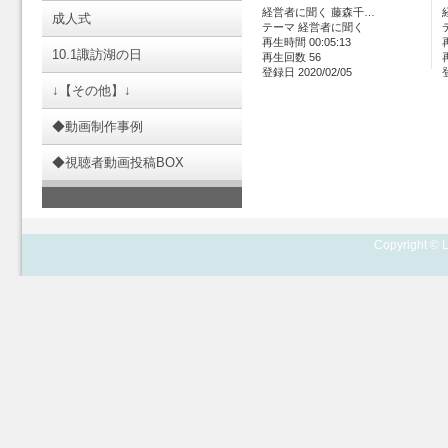
経営者に聞く 藤森千…
成人式
テーマ 経営者に聞く
再生時間 00:05:13
10.1諏訪湖の日
再生回数 56
登録日 2020/02/05
↓【その他】↓
◆動画制作事例
◆視聴者動画投稿BOX
Copyright © L