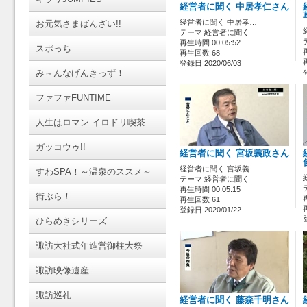
経営者に聞く 中居孝仁さん
経営者に聞く 中居孝…
お元気さまばんざい!!
テーマ 経営者に聞く
再生時間 00:05:52
スポっち
再生回数 68
登録日 2020/06/03
み～んなげんきっず！
ファファFUNTIME
人生はロマン イロドリ喫茶
ガッコウゥ!!
経営者に聞く 宮坂義政さん
経営者に聞く 宮坂義…
すわSPA！～温泉のススメ～
テーマ 経営者に聞く
再生時間 00:05:15
街ぶら！
再生回数 61
登録日 2020/01/22
ひらめきシリーズ
諏訪大社式年造営御柱大祭
諏訪映像遺産
諏訪巡礼
経営者に聞く 藤森千明さん