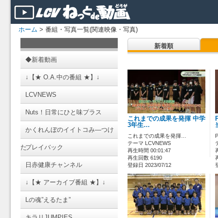
ホーム
> 番組・写真一覧(関連映像・写真)
新着順
◆新着動画
↓【★ O.A.中の番組 ★】↓
LCVNEWS
Nuts！日常にひと味プラス
これまでの成果を発揮 中学
3年生…
かくれんぼのイイトコみ―つけ
これまでの成果を発揮…
テーマ LCVNEWS
た
プレイバック
再生時間 00:01:47
再生回数 6190
日赤健康チャンネル
登録日 2023/07/12
↓【★ アーカイブ番組 ★】↓
Lの魂”えるたま”
キラリJUMPIES