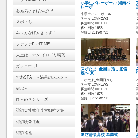
小学生バレーボール 湖南バ
レーボ…
お元気さまばんざい!!
小学生バレーボール …
テーマ LCVNEWS
スポっち
再生時間 00:03:06
再生回数 1958
み～んなげんきっず！
登録日 2019/07/26
ファファFUNTIME
人生はロマン イロドリ喫茶
ガッコウゥ!!
スポたま_全国目指し北信
越へ 東…
すわSPA！～温泉のススメ～
スポたま_全国目指し…
テーマ LCVNEWS
街ぶら！
再生時間 00:05:30
再生回数 1675
登録日 2023/01/30
ひらめきシリーズ
諏訪大社式年造営御柱大祭
諏訪映像遺産
諏訪巡礼
諏訪清陵高校 卒業式