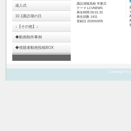
諏訪清陵高校 卒業式
成人式
テーマ LCVNEWS
再生時間 00:01:33
10.1諏訪湖の日
再生回数 1431
登録日 2020/03/05
↓【その他】↓
◆動画制作事例
◆視聴者動画投稿BOX
Copyright © L