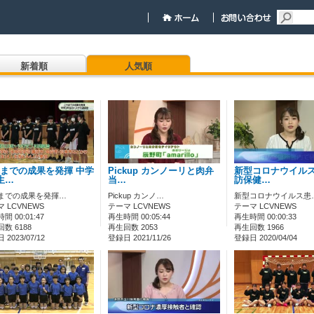
新着順
人気順
までの成果を発揮 中学
Pickup カンノーリと肉弁
新型コロナウイルス
生…
当…
訪保健…
までの成果を発揮…
Pickup カンノ…
新型コロナウイルス患
 LCVNEWS
テーマ LCVNEWS
テーマ LCVNEWS
間 00:01:47
再生時間 00:05:44
再生時間 00:00:33
数 6188
再生回数 2053
再生回数 1966
2023/07/12
登録日 2021/11/26
登録日 2020/04/04