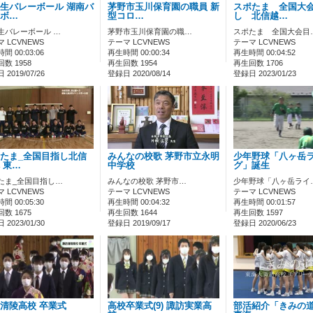
生バレーボール 湖南バ
茅野市玉川保育園の職員 新
スポたま 全国大
ボ…
型コロ…
し 北信越…
生バレーボール …
茅野市玉川保育園の職…
スポたま 全国大会目
 LCVNEWS
テーマ LCVNEWS
テーマ LCVNEWS
間 00:03:06
再生時間 00:00:34
再生時間 00:04:52
数 1958
再生回数 1954
再生回数 1706
2019/07/26
登録日 2020/08/14
登録日 2023/01/23
たま_全国目指し北信
みんなの校歌 茅野市立永明
少年野球「八ヶ岳
 東…
中学校
グ」誕生
たま_全国目指し…
みんなの校歌 茅野市…
少年野球「八ヶ岳ライ
 LCVNEWS
テーマ LCVNEWS
テーマ LCVNEWS
間 00:05:30
再生時間 00:04:32
再生時間 00:01:57
数 1675
再生回数 1644
再生回数 1597
2023/01/30
登録日 2019/09/17
登録日 2020/06/23
清陵高校 卒業式
高校卒業式(9) 諏訪実業高
部活紹介「きみの道」