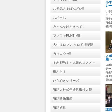
小学
レー
お元気さまばんざい!!
小学
テーマ
スポっち
再生時
再生回
み～んなげんきっず！
登録日 
ファファFUNTIME
人生はロマン イロドリ喫茶
ガッコウゥ!!
スポ
越へ
すわSPA！～温泉のススメ～
スポ
テーマ
街ぶら！
再生時
再生回
登録日 
ひらめきシリーズ
諏訪大社式年造営御柱大祭
諏訪映像遺産
諏訪巡礼
諏訪