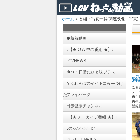
ホーム
> 番組・写真一覧(関連映像・写真)
◆新着動画
↓【★ O.A.中の番組 ★】↓
LCVNEWS
Nuts！日常にひと味プラス
これ
3年
かくれんぼのイイトコみ―つけ
これ
テーマ
た
プレイバック
再生時
再生回
日赤健康チャンネル
登録日 
↓【★ アーカイブ番組 ★】↓
Lの魂”えるたま”
キラリJUMPIES