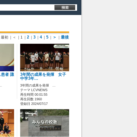
2
3
4
5
＞
最後
最初
｜＜
｜1
｜
｜
｜
｜
｜
｜
患者 諏
3年間の成果を発揮 女子
中学3年…
…
3年間の成果を発揮 …
テーマ LCVNEWS
再生時間 00:01:55
再生回数 1960
登録日 2024/07/17