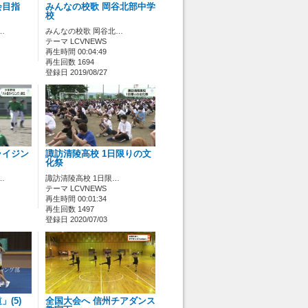
会目指
みんなの校歌 岡谷北部中学
校
…
みんなの校歌 岡谷北…
テーマ LCVNEWS
再生時間 00:04:49
再生回数 1694
登録日 2019/08/27
ライジン
諏訪清陵高校 1日限りの文
化祭
…
諏訪清陵高校 1日限…
テーマ LCVNEWS
再生時間 00:01:34
再生回数 1497
登録日 2020/07/03
(5)
全国大会へ 信州チアダンス