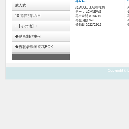
本の…
成人式
諏訪大社 上社御柱抽…
テーマ LCVNEWS
10.1諏訪湖の日
再生時間 00:06:16
再生回数 926
登録日 2022/02/15
↓【その他】↓
◆動画制作事例
◆視聴者動画投稿BOX
Copyright © L