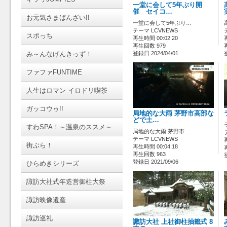
一堂に会して5年ぶり開
催 セイコ…
お元気さまばんざい!!
一堂に会して5年ぶり…
テーマ LCVNEWS
スポっち
再生時間 00:02:20
再生回数 979
み～んなげんきっず！
登録日 2024/04/01
ファファFUNTIME
人生はロマン イロドリ喫茶
ガッコウゥ!!
局地的な大雨 茅野市高部な
どで土…
すわSPA！～温泉のススメ～
局地的な大雨 茅野市…
テーマ LCVNEWS
街ぶら！
再生時間 00:04:18
再生回数 963
登録日 2021/09/06
ひらめきシリーズ
諏訪大社式年造営御柱大祭
諏訪映像遺産
諏訪巡礼
諏訪大社 上社御柱抽籤式 8