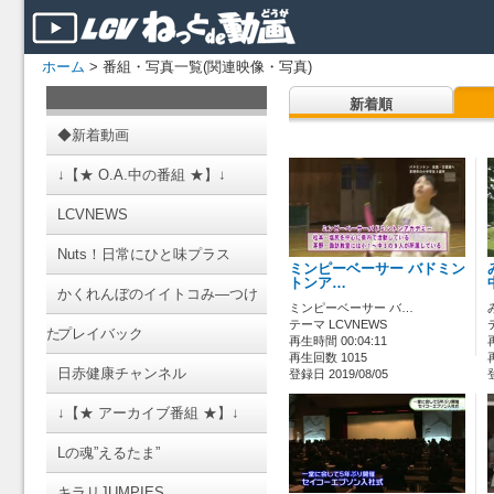
ホーム
> 番組・写真一覧(関連映像・写真)
新着順
◆新着動画
↓【★ O.A.中の番組 ★】↓
LCVNEWS
Nuts！日常にひと味プラス
ミンピーベーサー バドミン
トンア…
かくれんぼのイイトコみ―つけ
ミンピーベーサー バ…
テーマ LCVNEWS
た
プレイバック
再生時間 00:04:11
再生回数 1015
日赤健康チャンネル
登録日 2019/08/05
↓【★ アーカイブ番組 ★】↓
Lの魂”えるたま”
キラリJUMPIES