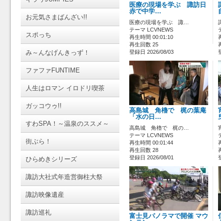
医療の現場を学ぶ 諏訪日
赤で中学…
お元気さまばんざい!!
医療の現場を学ぶ 諏…
テーマ LCVNEWS
スポっち
再生時間 00:01:10
再生回数 25
み～んなげんきっず！
登録日 2026/08/03
ファファFUNTIME
人生はロマン イロドリ喫茶
ガッコウゥ!!
高島城 角櫓で 梶の葉庵
「水の日…
すわSPA！～温泉のススメ～
高島城 角櫓で 梶の…
テーマ LCVNEWS
街ぶら！
再生時間 00:01:44
再生回数 28
登録日 2026/08/01
ひらめきシリーズ
諏訪大社式年造営御柱大祭
諏訪映像遺産
諏訪巡礼
富士見パノラマで開催 マウ