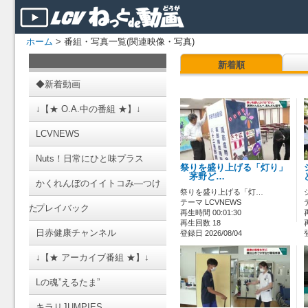
ホーム
> 番組・写真一覧(関連映像・写真)
新着順
◆新着動画
↓【★ O.A.中の番組 ★】↓
LCVNEWS
Nuts！日常にひと味プラス
祭りを盛り上げる「灯り」
茅野ど…
かくれんぼのイイトコみ―つけ
祭りを盛り上げる「灯…
テーマ LCVNEWS
た
プレイバック
再生時間 00:01:30
再生回数 18
日赤健康チャンネル
登録日 2026/08/04
↓【★ アーカイブ番組 ★】↓
Lの魂”えるたま”
キラリJUMPIES