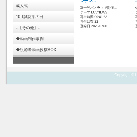
ンテン…
成人式
富士見パノラマで開催…
テーマ LCVNEWS
10.1諏訪湖の日
再生時間 00:01:38
再生回数 22
登録日 2026/07/31
↓【その他】↓
◆動画制作事例
◆視聴者動画投稿BOX
Copyright © L