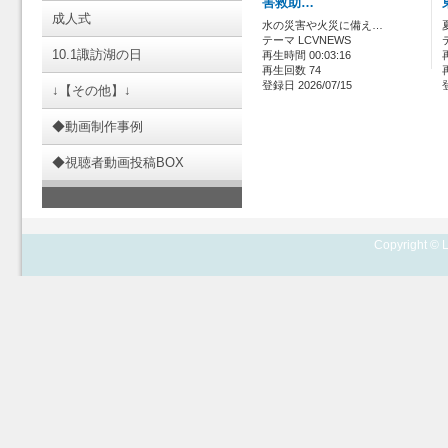
害救助…
成人式
水の災害や火災に備え…
テーマ LCVNEWS
10.1諏訪湖の日
再生時間 00:03:16
再生回数 74
登録日 2026/07/15
↓【その他】↓
◆動画制作事例
◆視聴者動画投稿BOX
Copyright © L