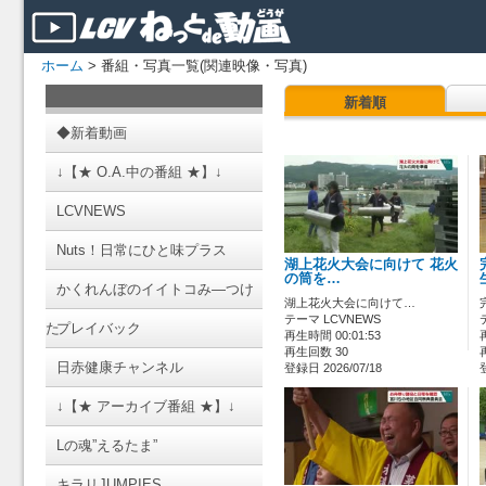
ホーム
> 番組・写真一覧(関連映像・写真)
新着順
◆新着動画
↓【★ O.A.中の番組 ★】↓
LCVNEWS
Nuts！日常にひと味プラス
湖上花火大会に向けて 花火
の筒を…
かくれんぼのイイトコみ―つけ
湖上花火大会に向けて…
テーマ LCVNEWS
た
プレイバック
再生時間 00:01:53
再生回数 30
日赤健康チャンネル
登録日 2026/07/18
↓【★ アーカイブ番組 ★】↓
Lの魂”えるたま”
キラリJUMPIES