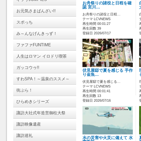
お舟祭りの諸役と日程を確
認 宮川…
お元気さまばんざい!!
お舟祭りの諸役と日程…
テーマ LCVNEWS
スポっち
再生時間 00:01:27
再生回数 39
み～んなげんきっず！
登録日 2026/07/17
ファファFUNTIME
人生はロマン イロドリ喫茶
ガッコウゥ!!
伏見屋邸で夏を感じる 手作
り金魚…
すわSPA！～温泉のススメ～
伏見屋邸で夏を感じる…
テーマ LCVNEWS
街ぶら！
再生時間 00:01:41
再生回数 13
登録日 2026/07/16
ひらめきシリーズ
諏訪大社式年造営御柱大祭
諏訪映像遺産
諏訪巡礼
水の災害や火災に備えて 水