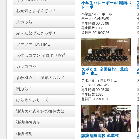
小学生バレーボール 湖南バ
レーボ…
お元気さまばんざい!!
小学生バレーボール …
テーマ LCVNEWS
スポっち
再生時間 00:03:06
再生回数 1958
み～んなげんきっず！
登録日 2019/07/26
ファファFUNTIME
人生はロマン イロドリ喫茶
ガッコウゥ!!
スポたま_全国目指し北信
越へ 東…
すわSPA！～温泉のススメ～
スポたま_全国目指し…
テーマ LCVNEWS
街ぶら！
再生時間 00:05:30
再生回数 1675
登録日 2023/01/30
ひらめきシリーズ
諏訪大社式年造営御柱大祭
諏訪映像遺産
諏訪巡礼
諏訪清陵高校 卒業式