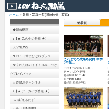
ホーム
> 番組・写真一覧(関連映像・写真)
新着順
◆新着動画
↓【★ O.A.中の番組 ★】↓
LCVNEWS
Nuts！日常にひと味プラス
これまでの成果を発揮 中学
3年生…
かくれんぼのイイトコみ―つけ
これまでの成果を発揮…
テーマ LCVNEWS
た
プレイバック
再生時間 00:01:47
再生回数 6188
日赤健康チャンネル
登録日 2023/07/12
↓【★ アーカイブ番組 ★】↓
Lの魂”えるたま”
キラリJUMPIES