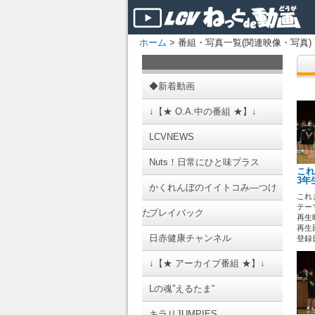
ホーム
> 番組・写真一覧(関連映像・写真)
◆新着動画
↓【★ O.A.中の番組 ★】↓
LCVNEWS
Nuts！日常にひと味プラス
これ
3年
かくれんぼのイイトコみ―つけ
これ
テーマ
た
プレイバック
再生時
再生回
日赤健康チャンネル
登録日 
↓【★ アーカイブ番組 ★】↓
Lの魂”えるたま”
キラリJUMPIES