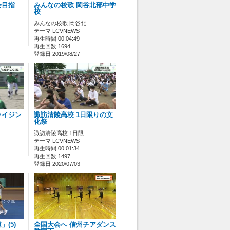
会目指
みんなの校歌 岡谷北部中学
校
…
みんなの校歌 岡谷北…
テーマ LCVNEWS
再生時間 00:04:49
再生回数 1694
登録日 2019/08/27
ライジン
諏訪清陵高校 1日限りの文
化祭
…
諏訪清陵高校 1日限…
テーマ LCVNEWS
再生時間 00:01:34
再生回数 1497
登録日 2020/07/03
(5)
全国大会へ 信州チアダンス