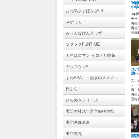
3年
中学
お元気さまばんざい!!
3年
テーマ
スポっち
再生時
再生回
み～んなげんきっず！
登録日 
ファファFUNTIME
人生はロマン イロドリ喫茶
ガッコウゥ!!
スポ
越へ
すわSPA！～温泉のススメ～
スポ
テーマ
街ぶら！
再生時
再生回
登録日 
ひらめきシリーズ
諏訪大社式年造営御柱大祭
諏訪映像遺産
諏訪巡礼
諏訪