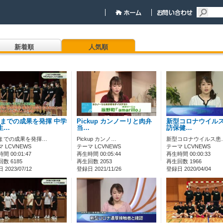
新着順
人気順
までの成果を発揮 中学
Pickup カンノーリと肉弁
新型コロナウイルス
生…
当…
訪保健…
までの成果を発揮…
Pickup カンノ…
新型コロナウイルス患
 LCVNEWS
テーマ LCVNEWS
テーマ LCVNEWS
間 00:01:47
再生時間 00:05:44
再生時間 00:00:33
数 6185
再生回数 2053
再生回数 1966
2023/07/12
登録日 2021/11/26
登録日 2020/04/04