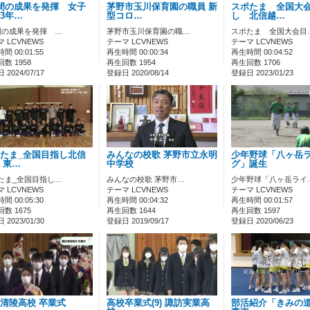
間の成果を発揮 女子
茅野市玉川保育園の職員 新
スポたま 全国大
3年…
型コロ…
し 北信越…
間の成果を発揮 …
茅野市玉川保育園の職…
スポたま 全国大会目
 LCVNEWS
テーマ LCVNEWS
テーマ LCVNEWS
間 00:01:55
再生時間 00:00:34
再生時間 00:04:52
数 1958
再生回数 1954
再生回数 1706
2024/07/17
登録日 2020/08/14
登録日 2023/01/23
たま_全国目指し北信
みんなの校歌 茅野市立永明
少年野球「八ヶ岳
 東…
中学校
グ」誕生
たま_全国目指し…
みんなの校歌 茅野市…
少年野球「八ヶ岳ライ
 LCVNEWS
テーマ LCVNEWS
テーマ LCVNEWS
間 00:05:30
再生時間 00:04:32
再生時間 00:01:57
数 1675
再生回数 1644
再生回数 1597
2023/01/30
登録日 2019/09/17
登録日 2020/06/23
清陵高校 卒業式
高校卒業式(9) 諏訪実業高
部活紹介「きみの道」