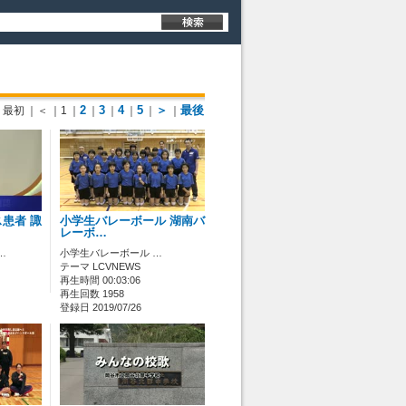
2
3
4
5
＞
最後
最初
｜＜
｜1
｜
｜
｜
｜
｜
｜
患者 諏
小学生バレーボール 湖南バ
レーボ…
…
小学生バレーボール …
テーマ LCVNEWS
再生時間 00:03:06
再生回数 1958
登録日 2019/07/26