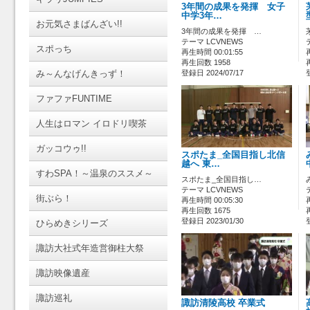
3年間の成果を発揮 女子
中学3年…
お元気さまばんざい!!
3年間の成果を発揮 …
テーマ LCVNEWS
スポっち
再生時間 00:01:55
再生回数 1958
み～んなげんきっず！
登録日 2024/07/17
ファファFUNTIME
人生はロマン イロドリ喫茶
ガッコウゥ!!
スポたま_全国目指し北信
越へ 東…
すわSPA！～温泉のススメ～
スポたま_全国目指し…
テーマ LCVNEWS
街ぶら！
再生時間 00:05:30
再生回数 1675
登録日 2023/01/30
ひらめきシリーズ
諏訪大社式年造営御柱大祭
諏訪映像遺産
諏訪巡礼
諏訪清陵高校 卒業式