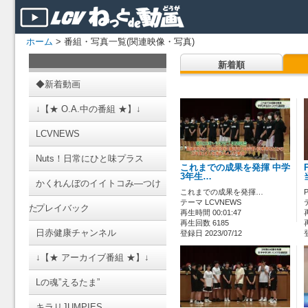
ホーム
> 番組・写真一覧(関連映像・写真)
新着順
◆新着動画
↓【★ O.A.中の番組 ★】↓
LCVNEWS
Nuts！日常にひと味プラス
これまでの成果を発揮 中学
3年生…
かくれんぼのイイトコみ―つけ
これまでの成果を発揮…
テーマ LCVNEWS
た
プレイバック
再生時間 00:01:47
再生回数 6185
日赤健康チャンネル
登録日 2023/07/12
↓【★ アーカイブ番組 ★】↓
Lの魂”えるたま”
キラリJUMPIES