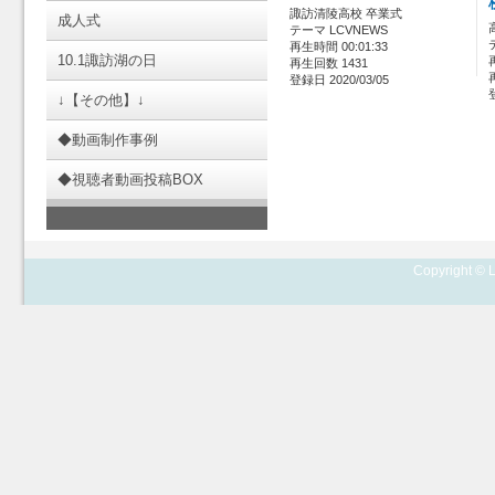
諏訪清陵高校 卒業式
成人式
テーマ LCVNEWS
再生時間 00:01:33
10.1諏訪湖の日
再生回数 1431
登録日 2020/03/05
↓【その他】↓
◆動画制作事例
◆視聴者動画投稿BOX
Copyright © L