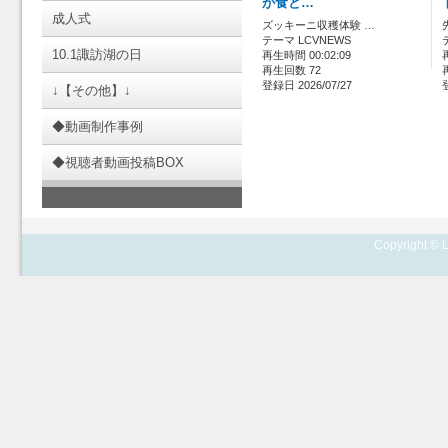
が食と…
成人式
ズッキーニ収穫体験 …
テーマ LCVNEWS
10.1諏訪湖の日
再生時間 00:02:09
再生回数 72
登録日 2026/07/27
↓【その他】↓
◆動画制作事例
◆視聴者動画投稿BOX
Copyright © L