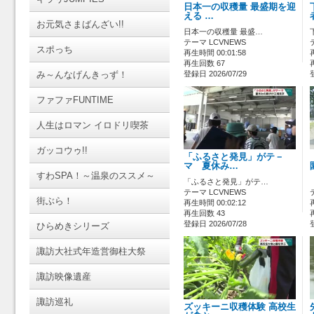
日本一の収穫量 最盛期を迎
える …
お元気さまばんざい!!
日本一の収穫量 最盛…
テーマ LCVNEWS
スポっち
再生時間 00:01:58
再生回数 67
み～んなげんきっず！
登録日 2026/07/29
ファファFUNTIME
人生はロマン イロドリ喫茶
ガッコウゥ!!
「ふるさと発見」がテ－
マ 夏休み…
すわSPA！～温泉のススメ～
「ふるさと発見」がテ…
テーマ LCVNEWS
街ぶら！
再生時間 00:02:12
再生回数 43
登録日 2026/07/28
ひらめきシリーズ
諏訪大社式年造営御柱大祭
諏訪映像遺産
諏訪巡礼
ズッキーニ収穫体験 高校生