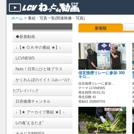
ホーム
> 番組・写真一覧(関連映像・写真)
新着順
◆新着動画
↓【★ O.A.中の番組 ★】↓
LCVNEWS
Nuts！日常にひと味プラス
信玄狼煙リレーに参加 300
キロ…
かくれんぼのイイトコみ―つけ
信玄狼煙リレーに参加…
テーマ LCVNEWS
た
プレイバック
再生時間 00:01:31
再生回数 42
日赤健康チャンネル
登録日 2026/07/31
↓【★ アーカイブ番組 ★】↓
Lの魂”えるたま”
キラリJUMPIES