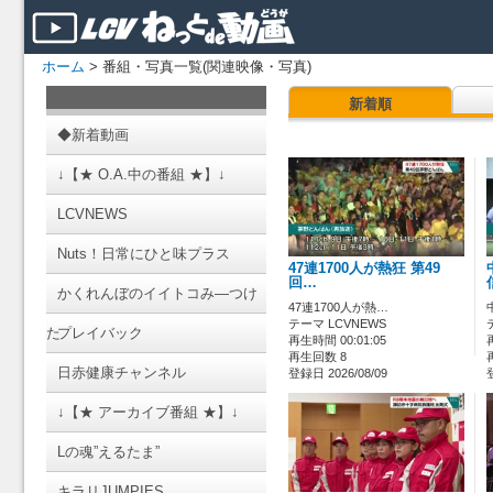
ホーム
> 番組・写真一覧(関連映像・写真)
新着順
◆新着動画
↓【★ O.A.中の番組 ★】↓
LCVNEWS
Nuts！日常にひと味プラス
47連1700人が熱狂 第49
回…
かくれんぼのイイトコみ―つけ
47連1700人が熱…
テーマ LCVNEWS
た
プレイバック
再生時間 00:01:05
再生回数 8
日赤健康チャンネル
登録日 2026/08/09
↓【★ アーカイブ番組 ★】↓
Lの魂”えるたま”
キラリJUMPIES