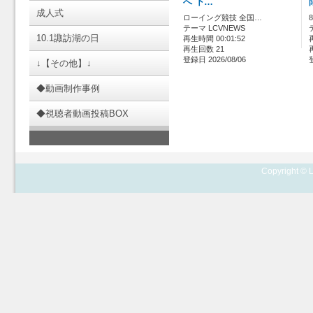
へ 下…
成人式
ローイング競技 全国…
テーマ LCVNEWS
10.1諏訪湖の日
再生時間 00:01:52
再生回数 21
登録日 2026/08/06
↓【その他】↓
◆動画制作事例
◆視聴者動画投稿BOX
Copyright © L