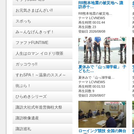
R8熊本地震の被災地へ 諏
訪赤十…
お元気さまばんざい!!
R8熊本地震の被災地…
テーマ LCVNEWS
スポっち
再生時間 00:01:44
再生回数 23
み～んなげんきっず！
登録日 2026/08/08
ファファFUNTIME
人生はロマン イロドリ喫茶
ガッコウゥ!!
夏休みで「山っ湖学級」 子
どもた…
すわSPA！～温泉のススメ～
夏休みで「山っ湖学級…
テーマ LCVNEWS
街ぶら！
再生時間 00:01:53
再生回数 9
登録日 2026/08/07
ひらめきシリーズ
諏訪大社式年造営御柱大祭
諏訪映像遺産
諏訪巡礼
ローイング競技 全国の舞台