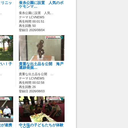
クリニッ
蚕糸公園に設置 人気のポ
ケモンマ…
…
蚕糸公園に設置 人気…
テーマ LCVNEWS
再生時間 00:01:51
再生回数 50
登録日 2026/08/04
ごい！子
貴重な出土品を公開 海戸
遺跡発掘…
…
貴重な出土品を公開 …
テーマ LCVNEWS
再生時間 00:02:58
再生回数 26
登録日 2026/08/03
徒が連携
中大塩の子どもたちが体験