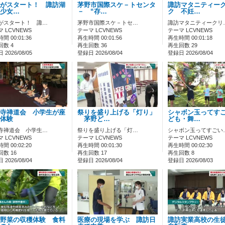
がスタート！ 諏訪湖
茅野市国際スケ－トセンタ
諏訪マタニティー
少女…
－ “存…
ク 不妊…
がスタート！ 諏…
茅野市国際スケ－トセ…
諏訪マタニティークリ
 LCVNEWS
テーマ LCVNEWS
テーマ LCVNEWS
間 00:01:36
再生時間 00:01:56
再生時間 00:01:18
回数 4
再生回数 36
再生回数 29
2026/08/05
登録日 2026/08/04
登録日 2026/08/04
寺禅道会 小学生が座
祭りを盛り上げる「灯り」
シャボン玉ってす
を体験
茅野ど…
ども・舞…
寺禅道会 小学生…
祭りを盛り上げる「灯…
シャボン玉ってすごい
 LCVNEWS
テーマ LCVNEWS
テーマ LCVNEWS
間 00:02:20
再生時間 00:01:30
再生時間 00:02:30
数 16
再生回数 17
再生回数 8
2026/08/04
登録日 2026/08/04
登録日 2026/08/03
野菜の収穫体験 食料
医療の現場を学ぶ 諏訪日
諏訪実業高校の生