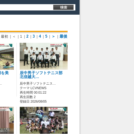
2
3
4
5
＞
最後
最初
｜＜
｜1
｜
｜
｜
｜
｜
｜
湖を美
辰中男子ソフトテニス部
北信越大…
…
辰中男子ソフトテニス…
テーマ LCVNEWS
再生時間 00:01:22
再生回数 2
登録日 2026/08/05