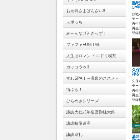
熱戦
少年
お元気さまばんざい!!
熱戦
テーマ
スポっち
再生時
再生
み～んなげんきっず！
登録日 
ファファFUNTIME
人生はロマン イロドリ喫茶
ガッコウゥ!!
久保
禅
すわSPA！～温泉のススメ～
久保
テーマ
街ぶら！
再生時
再生回
登録日 
ひらめきシリーズ
諏訪大社式年造営御柱大祭
諏訪映像遺産
諏訪巡礼
蓼科