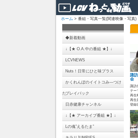
ホーム
> 番組・写真一覧(関連映像・写真)
◆新着動画
↓【★ O.A.中の番組 ★】↓
LCVNEWS
Nuts！日常にひと味プラス
諏訪
会 
かくれんぼのイイトコみ―つけ
諏訪
テーマ
た
プレイバック
再生時
再生回
日赤健康チャンネル
登録日 
↓【★ アーカイブ番組 ★】↓
Lの魂”えるたま”
キラリJUMPIES