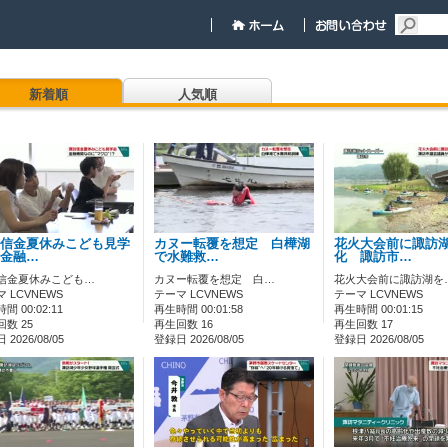
新着順
人気順
信金夏休みこども見学
カヌー転覆を想定 白樺湖
花火大会前に諏訪
金融…
で水難救…
化 諏訪市…
信金夏休みこども…
カヌー転覆を想定 白…
花火大会前に諏訪湖を
 LCVNEWS
テーマ LCVNEWS
テーマ LCVNEWS
間 00:02:11
再生時間 00:01:58
再生時間 00:01:15
数 25
再生回数 16
再生回数 17
2026/08/05
登録日 2026/08/05
登録日 2026/08/05