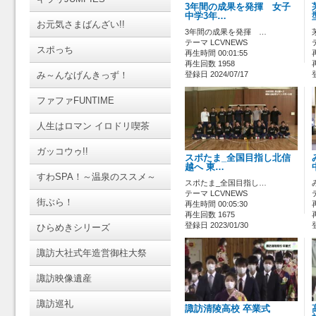
3年間の成果を発揮 女子
中学3年…
お元気さまばんざい!!
3年間の成果を発揮 …
テーマ LCVNEWS
スポっち
再生時間 00:01:55
再生回数 1958
み～んなげんきっず！
登録日 2024/07/17
ファファFUNTIME
人生はロマン イロドリ喫茶
ガッコウゥ!!
スポたま_全国目指し北信
越へ 東…
すわSPA！～温泉のススメ～
スポたま_全国目指し…
テーマ LCVNEWS
街ぶら！
再生時間 00:05:30
再生回数 1675
登録日 2023/01/30
ひらめきシリーズ
諏訪大社式年造営御柱大祭
諏訪映像遺産
諏訪巡礼
諏訪清陵高校 卒業式