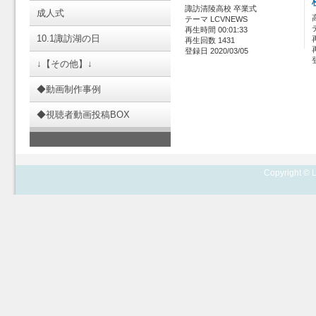
諏訪清陵高校 卒業式
成人式
テーマ LCVNEWS
再生時間 00:01:33
10.1諏訪湖の日
再生回数 1431
登録日 2020/03/05
↓【その他】↓
◆動画制作事例
◆視聴者動画投稿BOX
Copyright © L