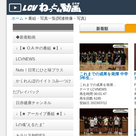
ホーム
> 番組・写真一覧(関連映像・写真)
新着順
◆新着動画
↓【★ O.A.中の番組 ★】↓
LCVNEWS
Nuts！日常にひと味プラス
これまでの成果を発揮 中学
3年生…
かくれんぼのイイトコみ―つけ
これまでの成果を発揮…
テーマ LCVNEWS
た
プレイバック
再生時間 00:01:47
再生回数 6185
日赤健康チャンネル
登録日 2023/07/12
↓【★ アーカイブ番組 ★】↓
Lの魂”えるたま”
キラリJUMPIES